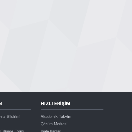
N
HIZLI ERİŞİM
hlal Bildirimi
Akademik Takvim
Çözüm Merkezi
gi Edinme Formu
İhale İlanları