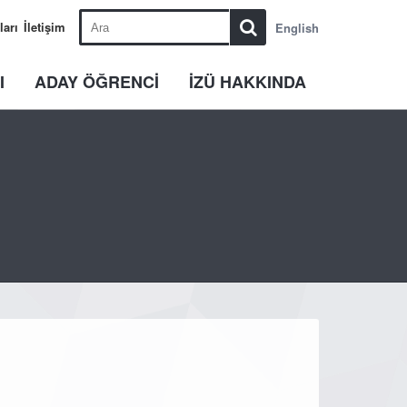
ları
İletişim
English
I
ADAY ÖĞRENCİ
İZÜ HAKKINDA