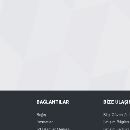
BAĞLANTILAR
BİZE ULAŞI
Bağış
Bilgi Güvenliği İ
Hizmetler
İletişim Bilgileri
İZÜ Kariyer Merkezi
İletişim ve Bil