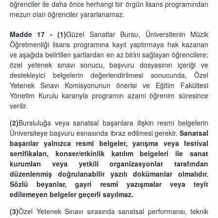
öğrenciler ile daha önce herhangi bir örgün lisans programından
mezun olan öğrenciler yararlanamaz.
Madde 17 - (1)
Güzel Sanatlar Bursu, Üniversitenin Müzik
Öğretmenliği lisans programına kayıt yaptırmaya hak kazanan
ve aşağıda belirtilen şartlardan en az birini sağlayan öğrencilere;
özel yetenek sınavı sonucu, başvuru dosyasının içeriği ve
destekleyici belgelerin değerlendirilmesi sonucunda, Özel
Yetenek Sınavı Komisyonunun önerisi ve Eğitim Fakültesi
Yönetim Kurulu kararıyla programın azami öğrenim süresince
verilir.
(2)
Bursluluğa veya sanatsal başarılara ilişkin resmi belgelerin
Üniversiteye başvuru esnasında ibraz edilmesi gerekir.
Sanatsal
başarılar yalnızca resmî belgeler, yarışma veya festival
sertifikaları, konser/etkinlik katılım belgeleri ile sanat
kurumları veya yetkili organizasyonlar tarafından
düzenlenmiş doğrulanabilir yazılı dokümanlar olmalıdır.
Sözlü beyanlar, gayri resmî yazışmalar veya teyit
edilemeyen belgeler geçerli sayılmaz.
(3)
Özel Yetenek Sınavı sırasında sanatsal performansı, teknik