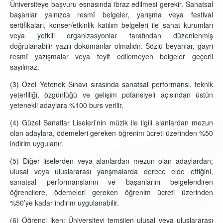
Üniversiteye başvuru esnasında ibraz edilmesi gerekir. Sanatsal
başarılar yalnızca resmî belgeler, yarışma veya festival
sertifikaları, konser/etkinlik katılım belgeleri ile sanat kurumları
veya yetkili organizasyonlar tarafından düzenlenmiş
doğrulanabilir yazılı dokümanlar olmalıdır. Sözlü beyanlar, gayri
resmî yazışmalar veya teyit edilemeyen belgeler geçerli
sayılmaz.
(3) Özel Yetenek Sınavı sırasında sanatsal performansı, teknik
yeterliliği, özgünlüğü ve gelişim potansiyeli açısından üstün
yetenekli adaylara %100 burs verilir.
(4) Güzel Sanatlar Liseleri’nin müzik ile ilgili alanlardan mezun
olan adaylara, ödemeleri gereken öğrenim ücreti üzerinden %50
indirim uygulanır.
(5) Diğer liselerden veya alanlardan mezun olan adaylardan;
ulusal veya uluslararası yarışmalarda derece elde ettiğini,
sanatsal performanslarını ve başarılarını belgelendiren
öğrencilere, ödemeleri gereken öğrenim ücreti üzerinden
%50’ye kadar indirim uygulanabilir.
(6) Öğrenci iken; Üniversiteyi temsilen ulusal veya uluslararası