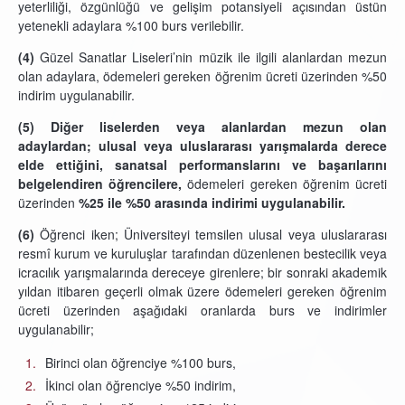
yeterliliği, özgünlüğü ve gelişim potansiyeli açısından üstün
yetenekli adaylara %100 burs verilebilir.
(4)
Güzel Sanatlar Liseleri’nin müzik ile ilgili alanlardan mezun
olan adaylara, ödemeleri gereken öğrenim ücreti üzerinden %50
indirim uygulanabilir.
(5)
Diğer liselerden veya alanlardan mezun olan
adaylardan; ulusal veya uluslararası yarışmalarda derece
elde ettiğini, sanatsal performanslarını ve başarılarını
belgelendiren öğrencilere,
ödemeleri gereken öğrenim ücreti
üzerinden
%25 ile %50 arasında indirimi uygulanabilir.
(6)
Öğrenci iken; Üniversiteyi temsilen ulusal veya uluslararası
resmî kurum ve kuruluşlar tarafından düzenlenen bestecilik veya
icracılık yarışmalarında dereceye girenlere; bir sonraki akademik
yıldan itibaren geçerli olmak üzere ödemeleri gereken öğrenim
ücreti üzerinden aşağıdaki oranlarda burs ve indirimler
uygulanabilir;
Birinci olan öğrenciye %100 burs,
İkinci olan öğrenciye %50 indirim,