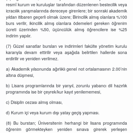
resmî kurum ve kuruluşlar tarafından düzenlenen bestecilik veya
icracılık yarışmalarında dereceye girenlere; bir sonraki akademik
yıldan itibaren geçerli olmak üzere; Birincilik almış olanlara %100
burs verilir, ikincilik almış olanlara ödemeleri gereken öğrenim
ücreti üzerinden %50, üçüncülük almış öğrencilere ise %25
indirim yapılır.
(7) Güzel sanatlar bursları ve indirimleri fakülte yönetim kurulu
kararıyla devam ettirilir veya aşağıda belirtilen hallerde sona
erdirilir ve yeniden verilmez.
a) Akademik yılsonunda ağırlıklı genel not ortalamasının 2.00’nin
altına düşmesi,
b) Lisans programlarında bir yarıyıl, zorunlu yabancı dil hazırlık
programında ise bir çeyrek/kur kayıt yenilememesi,
c) Disiplin cezası almış olması,
d) Kurum içi veya kurum dışı yatay geçiş yapması.
(8) Bu burstan; Üniversitenin herhangi bir lisans programında
öğrenim görmekteyken yeniden sınava girerek yerleşen