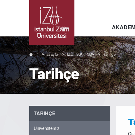
AKADEM
Anasayfa
İZÜ HAKKINDA
Tarihçe
Tarihçe
TARIHÇE
T
Üniversitemiz
Osm