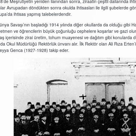
8’de Meşrutiyetin yeniden ilanından sonra, ziraatin çeşitli dallarında ih
lar Avrupadan döndükten sonra okulda ihtisasları ile ilgili şubelerde gör
upa’da ihtisas yapmış talebelerdendir.
Dünya Savaşı’nın başladığı 1914 yılında diğer okullarda da olduğu gibi Hal
etmen ve öğrencilerin büyük çoğunluğu cephelere koşarlar ve gazi olurlar
aş içerisinde zirai üretim, tohum muayenesi ve dağıtım gibi konularda du
ında Okul Müdürlüğü Rektörlük ünvanı alır. İlk Rektör olan Ali Rıza Ert
eyya Genca (1927-1928) takip eder.