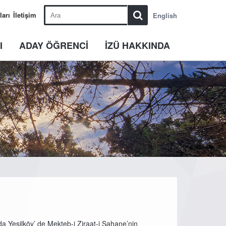
ları
İletişim
English
I
ADAY ÖĞRENCİ
İZÜ HAKKINDA
a Yeşilköy’ de Mekteb-i Ziraat-i Şahane’nin