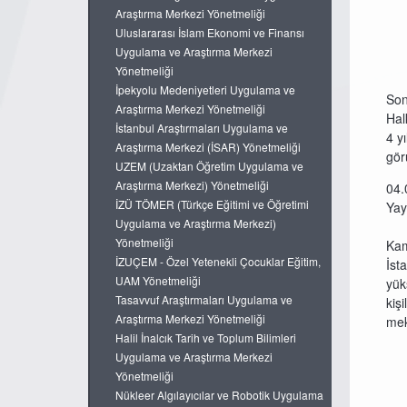
Araştırma Merkezi Yönetmeliği
Uluslararası İslam Ekonomi ve Finansı
Uygulama ve Araştırma Merkezi
Yönetmeliği
İpekyolu Medeniyetleri Uygulama ve
Son
Araştırma Merkezi Yönetmeliği
Hal
İstanbul Araştırmaları Uygulama ve
4 y
Araştırma Merkezi (İSAR) Yönetmeliği
gör
UZEM (Uzaktan Öğretim Uygulama ve
Araştırma Merkezi) Yönetmeliği
04.
İZÜ TÖMER (Türkçe Eğitimi ve Öğretimi
Yay
Uygulama ve Araştırma Merkezi)
Yönetmeliği
Kam
İZUÇEM - Özel Yetenekli Çocuklar Eğitim,
İst
UAM Yönetmeliği
yük
Tasavvuf Araştırmaları Uygulama ve
kiş
Araştırma Merkezi Yönetmeliği
mek
Halil İnalcık Tarih ve Toplum Bilimleri
Uygulama ve Araştırma Merkezi
Yönetmeliği
Nükleer Algılayıcılar ve Robotik Uygulama