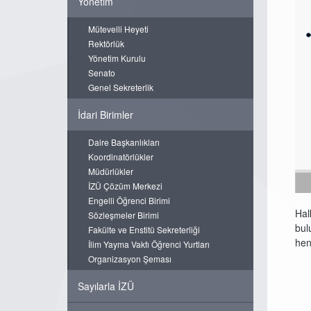
Yönetim
Mütevelli Heyeti
Rektörlük
Yönetim Kurulu
Senato
Genel Sekreterlik
İdari Birimler
Daire Başkanlıkları
Koordinatörlükler
Müdürlükler
İZÜ Çözüm Merkezi
Engelli Öğrenci Birimi
Hal
Sözleşmeler Birimi
bul
Fakülte ve Enstitü Sekreterliği
hen
İlim Yayma Vakfı Öğrenci Yurtları
Organizasyon Şeması
Sayılarla İZÜ