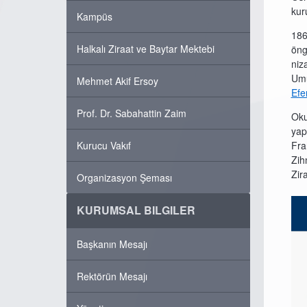
kur
Kampüs
186
Halkalı Ziraat ve Baytar Mektebi
öng
niz
Umu
Mehmet Akif Ersoy
Efen
Prof. Dr. Sabahattin Zaim
Oku
yap
Kurucu Vakıf
Fra
Zih
Zir
Organizasyon Şeması
KURUMSAL BILGILER
Başkanın Mesajı
Rektörün Mesajı