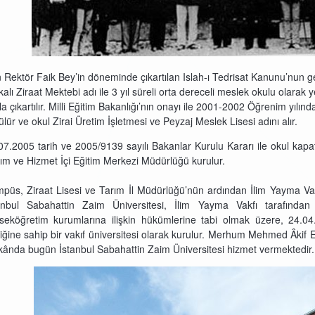
 Rektör Faik Bey’in döneminde çıkartılan Islah-ı Tedrisat Kanunu’nun ger
kalı Ziraat Mektebi adı ile 3 yıl süreli orta dereceli meslek okulu olarak 
ıla çıkartılır. Milli Eğitim Bakanlığı’nın onayı ile 2001-2002 Öğrenim yılı
ülür ve okul Zirai Üretim İşletmesi ve Peyzaj Meslek Lisesi adını alır.
07.2005 tarih ve 2005/9139 sayılı Bakanlar Kurulu Kararı ile okul kapatı
ım ve Hizmet İçi Eğitim Merkezi Müdürlüğü kurulur.
püs, Ziraat Lisesi ve Tarım İl Müdürlüğü’nün ardından İlim Yayma Vakfı
anbul Sabahattin Zaim Üniversitesi, İlim Yayma Vakfı tarafında
seköğretim kurumlarına ilişkin hükümlerine tabi olmak üzere, 24.04
iliğine sahip bir vakıf üniversitesi olarak kurulur. Merhum Mehmed Âkif
ânda bugün İstanbul Sabahattin Zaim Üniversitesi hizmet vermektedir.