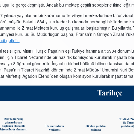
uluşu ile gerçekleşmiştir. Ancak bu mektep çeşitli sebeplerle ikinci eğitim 
7 yılında yayınlanan bir kararname ile vilayet merkezlerinde birer ziraa
örülmüştür. Fakat 1884 yılına kadar bu konuda herhangi bir ilerleme kay
amname ile Ziraat Mektebi kuruluş çalışmaları başlatılmıştır. Bu yıllarda
miyesi kurulur. Bu Müdürlüğün başına, Fransa’nın Grinyon Ziraat Y
di getirilir.
l tesisi için, Mısırlı Hurşid Paşa’nın eşi Rukiye hanıma ait 5984 dönümlük 
ımı için Ticaret Nezaretinde bir hazırlık komisyonu kurularak inşaata b
nsa’ya 8 öğrenci gönderilir. İnşaatın birinci bölümü bitince tahsisat da bi
ni Paşa’nın Ticaret Nazırlığı döneminde Ziraat Müdür-i Umumisi Nuri Be
aat Müfettişi Agadon Efendi’den oluşan komisyon kurularak inşaat tama