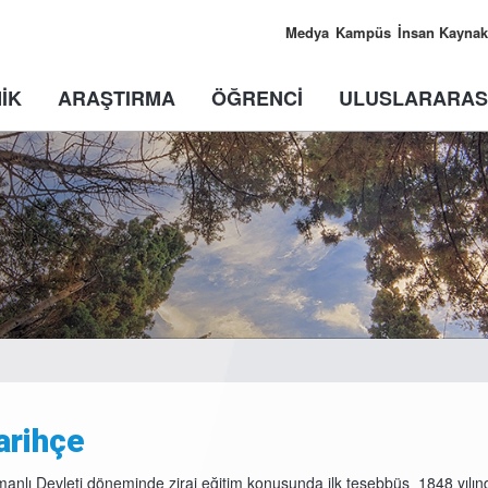
Medya
Kampüs
İnsan Kaynak
İK
ARAŞTIRMA
ÖĞRENCİ
ULUSLARARAS
arihçe
anlı Devleti döneminde zirai eğitim konusunda ilk teşebbüs 1848 yılınd