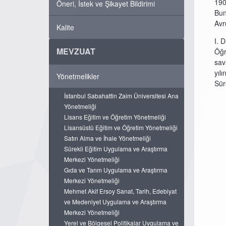
190
Öneri, İstek ve Şikayet Bildirimi
Bun
Avr
Kalite
I. 
MEVZUAT
Öğr
sav
yıl
Yönetmelikler
Sür
İstanbul Sabahattin Zaim Üniversitesi Ana
Yönetmeliği
Lisans Eğitim ve Öğretim Yönetmeliği
Lisansüstü Eğitim ve Öğretim Yönetmeliği
Satın Alma ve İhale Yönetmeliği
Sürekli Eğitim Uygulama ve Araştırma
Merkezi Yönetmeliği
Gıda ve Tarım Uygulama ve Araştırma
Merkezi Yönetmeliği
Mehmet Akif Ersoy Sanat, Tarih, Edebiyat
ve Medeniyet Uygulama ve Araştırma
Merkezi Yönetmeliği
Yerel ve Bölgesel Politikalar Uygulama ve