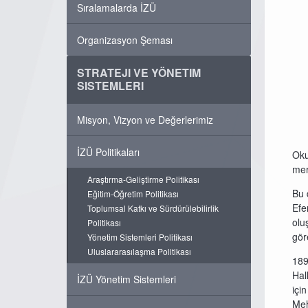
Sıralamalarda İZÜ
Organizasyon Şeması
STRATEJI VE YÖNETIM
SISTEMLERI
Misyon, Vizyon ve Değerlerimiz
İZÜ Politikaları
Oku
mer
Araştırma-Geliştirme Politikası
Bu 
Eğitim-Öğretim Politikası
Efe
Toplumsal Katkı ve Sürdürülebilirlik
olu
Politikası
gör
Yönetim Sistemleri Politikası
Uluslararasılaşma Politikası
189
Hal
İZÜ Yönetim Sistemleri
içi
Meh