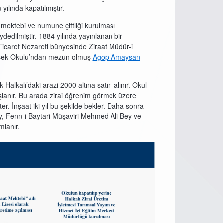
yılında kapatılmıştır.
t mektebi ve numune çiftliği kurulması
dedilmiştir. 1884 yılında yayınlanan bir
 Ticaret Nezareti bünyesinde Ziraat Müdür-i
üksek Okulu’ndan mezun olmuş
Agop Amaysan
Halkalı’daki arazi 2000 altına satın alınır. Okul
aşlanır. Bu arada zirai öğrenim görmek üzere
ter. İnşaat iki yıl bu şekilde bekler. Daha sonra
y, Fenn-i Baytari Müşaviri Mehmed Ali Bey ve
mlanır.