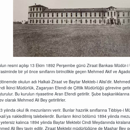
lun resmi açılışı 13 Ekim 1892 Perşembe günü Ziraat Bankası Müdür-i Um
asiminde bir yıl önce sınıflarını birincilikle geçen Mehmed Akif ve Agadon
dönemde okulun adı Halkalı Ziraat ve Baytar Mekteb-i Alisi’dir. Mehmed Ali
ndi İkinci Müdürlük, Zagaryan Efendi de Çiftlik Müdürlüğü görevine getir
şturulur. Bu kurulun riyasetine Aran Efendi getirilir. Şube başkanlıkla
ev olarak Mehmed Ali Bey getirilirler.
3 yılında okul ilk mezunlarını verir. Bunlar hazırlık sınıflarına Tıbbiye-
kalı’ya nakledilmiş talebelerdir. Bunların ikinci bölümü 1894 yılında mezun
n yetersiz kalınca 1894 yılında Baytar Mektebi Cindi Meydanında kiralan
med Ali Bey tayin edilir. Ziraat Mektebi müdürlüğüne de Mashar Bey geti