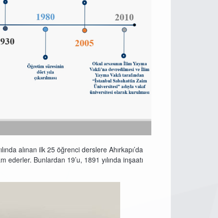
ılında alınan ilk 25 öğrenci derslere Ahırkapı’da
am ederler. Bunlardan 19’u, 1891 yılında inşaatı