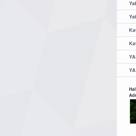
Yab
Ya
Kay
Kay
YA
YA
Hal
Adr