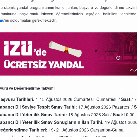
ersitemiz yandal programlarının kontenjanları, başvuru ve değerlendirme takvimi 
gramlarına başvurmak isteyen öğrencilerimizin aşağıda belirtilen tarihl
mu
'nu
doldurmaları gerekmektedir.
vuru ve Değerlendirme Takvimi
aşvuru Tarihleri:
1-15 Ağustos 2026 Cumartesi -Cumartesi /
Saat:
17
abancı Dil Seviye Tespit Sınav Tarihi:
17 Ağustos 2026 Pazartesi /
S
abancı Dil Yeterlilik Sınav Tarihi:
18 Ağustos 2026 Salı /
Saat:
10.00 
abancı Dil Yeterlilik Sınav Sonuçlarının İlan Tarihi:
19 Ağustos 202
eğerlendirme Tarihleri:
19- 21 Ağustos 2026 Çarşamba-Cuma