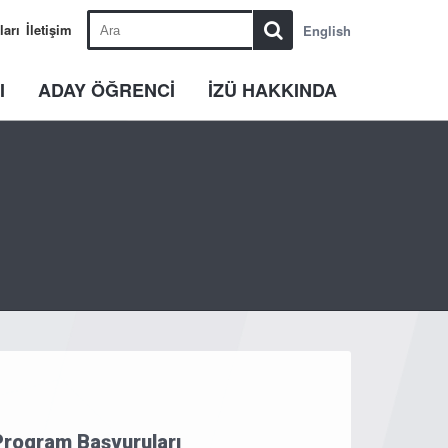
ları
İletişim
English
I
ADAY ÖĞRENCİ
İZÜ HAKKINDA
 Program Başvuruları