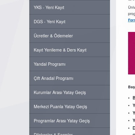
YKS - Yeni Kayıt
Üniv
pro
For
DGS - Yeni Kayıt
Ücretler & Ödemeler
Kayıt Yenileme & Ders Kayıt
Yandal Programı
Çift Anadal Programı
Baş
Kurumlar Arası Yatay Geçiş
B
Y
Merkezi Puanla Yatay Geçiş
Y
Y
Programlar Arası Yatay Geçiş
D
Dilekçeler & Formlar