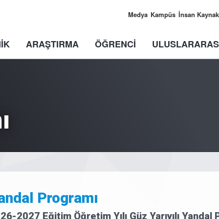
Medya
Kampüs
İnsan Kaynak
İK
ARAŞTIRMA
ÖĞRENCİ
ULUSLARARAS
ı
andal Programı
26-2027 Eğitim Öğretim Yılı Güz Yarıyılı Yandal