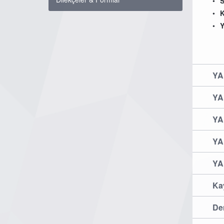
S
K
Y
YA
YA
YA
YA
YA
Kay
Der