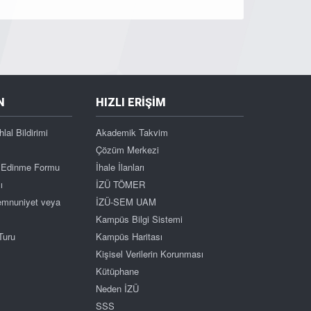
N
HIZLI ERİŞİM
hlal Bildirimi
Akademik Takvim
Çözüm Merkezi
gi Edinme Formu
İhale İlanları
ı
İZÜ TÖMER
Memnuniyet veya
İZÜ-SEM UAM
Kampüs Bilgi Sistemi
Turu
Kampüs Haritası
Kişisel Verilerin Korunması
Kütüphane
Neden İZÜ
SSS