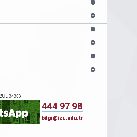
NBUL 34303
444 97 98
bilgi@izu.edu.tr