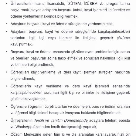
Üniversitenin lisans, lisansüstü, İZÜTEM, İZÜSEM vb. programlarına
başvurmak isteyen adaylara başvuru, kabul, kayıt işlemleri ile ücretler ve
ödeme yöntemleri hakkında bilgi vermek,
Adayların başvuru, kayıt ve ödeme süreçlerine yardımcı olmak,
Adayların başvuru, kayıt ve ödeme süreçlerinde karşılaşabilecekleri
sorunları ilgili kişi veya birimler ile iletişime geçerek çözüme
kavuşturmak,
Başvuru, kayıt ve ödeme esnasında çözülemeyen problemler için sorun
ve önerileri başvuran adına takip etmek ve sonuçları hakkında ilgili kişi
ve birimleri bilgilendirmek,
Öğrencileri kayıt yenileme ve ders kayıt işlemleri süreçleri hakkında
bilgilendirmek,
Öğrencilerin kayıt yenileme ve ders kayıt işlemleri esnasında
karşılaşabilecekleri sorunları ilgili kişi ve birimler ile iletişime geçerek
çözüme kavuşturmak,
Öğrencileri öğrenim ücreti tutarları ve ödemeleri, burs ve indirim oranları
ve öğrenci bilgi sistemi hesap aktivasyonu hakkında bilgilendirmek,
Üniversitenin
Tercih ve Tanıtım Dönemlerinde
adaylara telefon, eposta
ve WhatsApp üzerinden tercih danışmanlığı yapmak,
Çözüm Merkezine gelen tüm iç ve dış aramaları karşılayarak hızlı bir