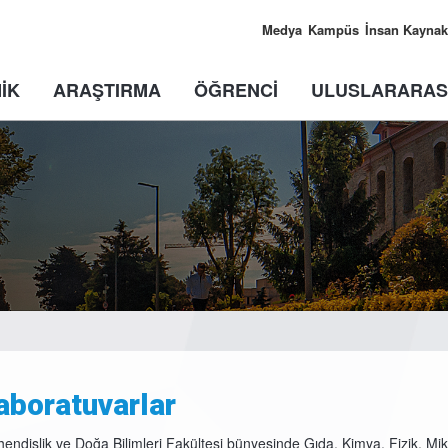
Medya
Kampüs
İnsan Kaynak
İK
ARAŞTIRMA
ÖĞRENCİ
ULUSLARARAS
aboratuvarlar
endislik ve Doğa Bilimleri Fakültesi bünyesinde Gıda, Kimya, Fizik, Mikro