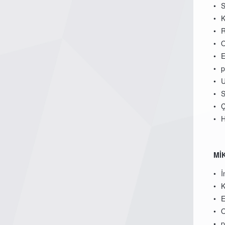
S
K
R
O
E
p
U
S
Ç
H
Mİ
İ
K
E
O
p