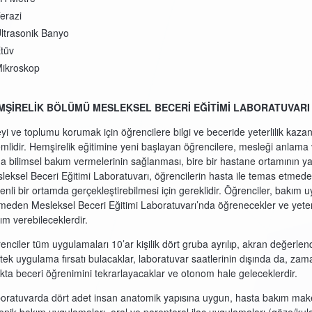
erazi
ltrasonik Banyo
tüv
ikroskop
MŞİRELİK BÖLÜMÜ MESLEKSEL BECERİ EĞİTİMİ LABORATUVARI
eyi ve toplumu korumak için öğrencilere bilgi ve beceride yeterlilik kaz
mlidir. Hemşirelik eğitimine yeni başlayan öğrencilere, mesleği anlama ve
a bilimsel bakım vermelerinin sağlanması, bire bir hastane ortamının y
leksel Beceri Eğitimi Laboratuvarı, öğrencilerin hasta ile temas etmed
enli bir ortamda gerçekleştirebilmesi için gereklidir. Öğrenciler, bakım 
meden Mesleksel Beceri Eğitimi Laboratuvarı’nda öğrenecekler ve yeterli
ım verebileceklerdir.
enciler tüm uygulamaları 10’ar kişilik dört gruba ayrılıp, akran değerlendi
 tek uygulama fırsatı bulacaklar, laboratuvar saatlerinin dışında da, za
lıkta beceri öğrenimini tekrarlayacaklar ve otonom hale geleceklerdir.
oratuvarda dört adet insan anatomik yapısına uygun, hasta bakım make