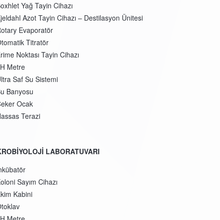
oxhlet Yağ Tayin Cihazı
jeldahl Azot Tayin Cihazı – Destilasyon Ünitesi
otary Evaporatör
tomatik Titratör
rime Noktası Tayin Cihazı
H Metre
ltra Saf Su Sistemi
u Banyosu
eker Ocak
assas Terazi
KROBİYOLOJİ LABORATUVARI
nkübatör
oloni Sayım Cihazı
kim Kabini
toklav
H Metre