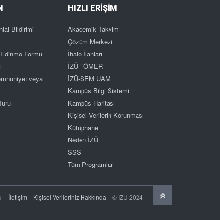
N
HIZLI ERİŞİM
hlal Bildirimi
Akademik Takvim
Çözüm Merkezi
gi Edinme Formu
İhale İlanları
ı
İZÜ TÖMER
Memnuniyet veya
İZÜ-SEM UAM
Kampüs Bilgi Sistemi
Turu
Kampüs Haritası
Kişisel Verilerin Korunması
Kütüphane
Neden İZÜ
SSS
Tüm Programlar
Başa Dön
u
İletişim
Kişisel Verileriniz Hakkında
© IZU 2024