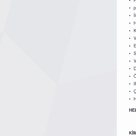
P
p
İ
H
K
V
E
S
V
D
Ö
I
Ç
H
HE
Kİ