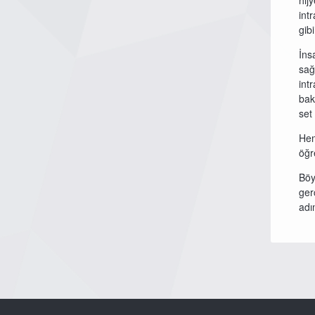
hij
int
gib
İns
sağ
int
bak
set
Hem
öğr
Böy
ger
adım