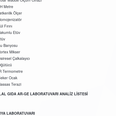
olar Madde Ölçüm Cihazı
H Metre
letkenlik Ölçer
omojenizatör
ül Fırını
akumlu Etüv
tüv
u Banyosu
ortex Mikser
airesel Çalkalayıcı
ğütücü
R Termometre
eker Ocak
assas Terazi
LAL GIDA AR-GE LABORATUVARI ANALİZ LİSTESİ
MYA LABORATUVARI