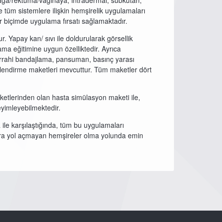
lağa/rektuma/vaginaya, intradermal, subkutan,
e tüm sistemlere ilişkin hemşirelik uygulamaları
ir biçimde uygulama fırsatı sağlamaktadır.
 Yapay kan/ sıvı ile doldurularak görsellik
ma eğitimine uygun özelliktedir. Ayrıca
errahi bandajlama, pansuman, basınç yarası
rlendirme maketleri mevcuttur. Tüm maketler dört
etlerinden olan hasta simülasyon maketi ile,
yimleyebilmektedir.
ile karşılaştığında, tüm bu uygulamaları
lara yol açmayan hemşireler olma yolunda emin