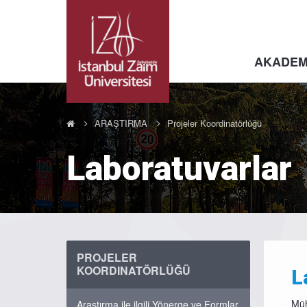
AKADEM
ARAŞTIRMA
Projeler Koordinatörlüğü
Laboratuvarlar
PROJELER
KOORDINATÖRLÜĞÜ
L
Müh
Araştırma ile ilgili Yönerge ve Formlar