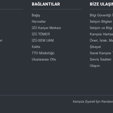
BAĞLANTILAR
BİZE ULAŞI
Bağış
Bilgi Güvenliği İ
Hizmetler
İletişim Bilgileri
İZÜ Kariyer Merkezi
İletişim ve Bil
İZÜ TÖMER
Kampüs Haritas
ri
İZÜ-SEM UAM
Öneri, İstek, 
Kalite
Şikayet
TTO Müdürlüğü
Sanal Kampüs 
Uluslararası Ofis
Servis Saatleri
Ulaşım
Kampüs Ziyareti İçin Randev