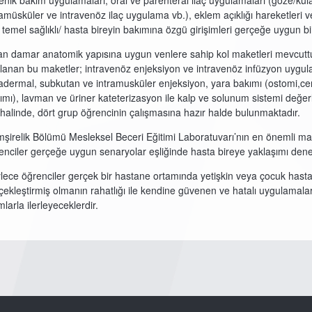
yenik bakım uygulamaları, oral ve parenteral ilaç uygulamaları (göze/ku
ramüsküler ve intravenöz ilaç uygulama vb.), eklem açıklığı hareketleri v
i temel sağlıklı/ hasta bireyin bakımına özgü girişimleri gerçeğe uygun b
an damar anatomik yapısına uygun venlere sahip kol maketleri mevcuttur.
lanan bu maketler; intravenöz enjeksiyon ve intravenöz infüzyon uygula
radermal, subkutan ve intramusküler enjeksiyon, yara bakımı (ostomi,c
ımı), lavman ve üriner kateterizasyon ile kalp ve solunum sistemi değe
 halinde, dört grup öğrencinin çalışmasına hazır halde bulunmaktadır.
şirelik Bölümü Mesleksel Beceri Eğitimi Laboratuvarı’nın en önemli mak
enciler gerçeğe uygun senaryolar eşliğinde hasta bireye yaklaşımı dene
lece öğrenciler gerçek bir hastane ortamında yetişkin veya çocuk hasta 
çekleştirmiş olmanın rahatlığı ile kendine güvenen ve hatalı uygulama
larla ilerleyeceklerdir.