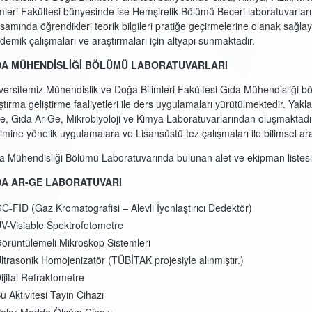
imleri Fakültesi bünyesinde ise Hemşirelik Bölümü Beceri laboratuvarları
samında öğrendikleri teorik bilgileri pratiğe geçirmelerine olanak sağl
demik çalışmaları ve araştırmaları için altyapı sunmaktadır.
DA MÜHENDİSLİĞİ BÖLÜMÜ LABORATUVARLARI
versitemiz Mühendislik ve Doğa Bilimleri Fakültesi Gıda Mühendisliği b
ştırma geliştirme faaliyetleri ile ders uygulamaları yürütülmektedir. Yak
te, Gıda Ar-Ge, Mikrobiyoloji ve Kimya Laboratuvarlarından oluşmaktadır
timine yönelik uygulamalara ve Lisansüstü tez çalışmaları ile bilimsel ar
a Mühendisliği Bölümü Laboratuvarında bulunan alet ve ekipman listesi 
DA AR-GE LABORATUVARI
C-FID (Gaz Kromatografisi – Alevli İyonlaştırıcı Dedektör)
V-Visiable Spektrofotometre
örüntülemeli Mikroskop Sistemleri
ltrasonik Homojenizatör (TÜBİTAK projesiyle alınmıştır.)
ijital Refraktometre
u Aktivitesi Tayin Cihazı