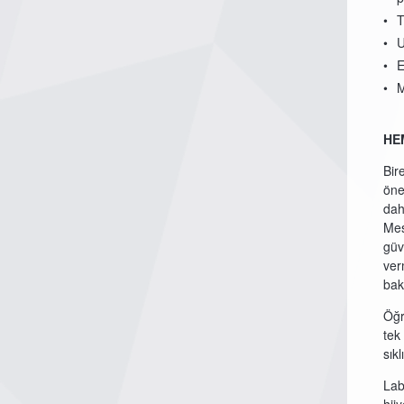
T
U
E
M
HE
Bir
öne
dah
Mes
güv
ver
bak
Öğr
tek
sık
Lab