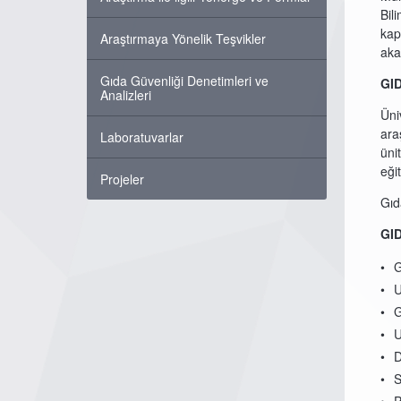
Bil
kap
Araştırmaya Yönelik Teşvikler
aka
Gıda Güvenliği Denetimleri ve
GI
Analizleri
Üni
ara
Laboratuvarlar
üni
eği
Projeler
Gıd
GI
G
U
G
U
D
S