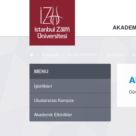
AKADEM
Anasayfa
ULUSLARARASI
İşbirlikleri
Ak
MENU
A
İşbirlikleri
Gün
Uluslararası Kampüs
Akademik Etkinlikler