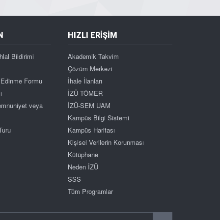
N
HIZLI ERİŞİM
hlal Bildirimi
Akademik Takvim
Çözüm Merkezi
gi Edinme Formu
İhale İlanları
ı
İZÜ TÖMER
Memnuniyet veya
İZÜ-SEM UAM
Kampüs Bilgi Sistemi
Turu
Kampüs Haritası
Kişisel Verilerin Korunması
Kütüphane
Neden İZÜ
SSS
Tüm Programlar