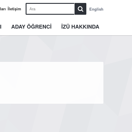
ları
İletişim
English
I
ADAY ÖĞRENCİ
İZÜ HAKKINDA