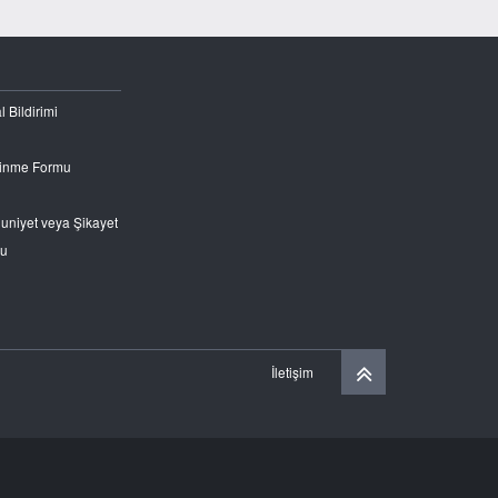
l Bildirimi
Edinme Formu
nuniyet veya Şikayet
ru
İletişim