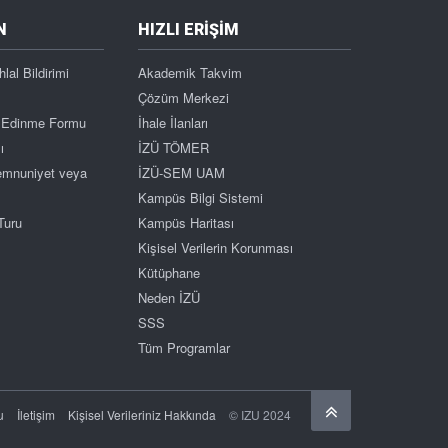
N
HIZLI ERİŞİM
hlal Bildirimi
Akademik Takvim
Çözüm Merkezi
gi Edinme Formu
İhale İlanları
ı
İZÜ TÖMER
Memnuniyet veya
İZÜ-SEM UAM
Kampüs Bilgi Sistemi
Turu
Kampüs Haritası
Kişisel Verilerin Korunması
Kütüphane
Neden İZÜ
SSS
Tüm Programlar
Başa Dön
u
İletişim
Kişisel Verileriniz Hakkında
© IZU 2024