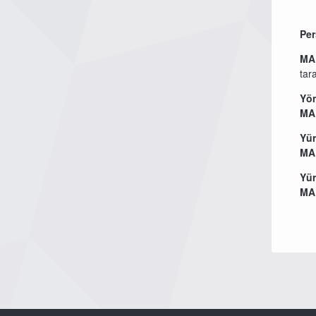
Per
MA
tar
Yön
MA
Yür
MA
Yü
MA