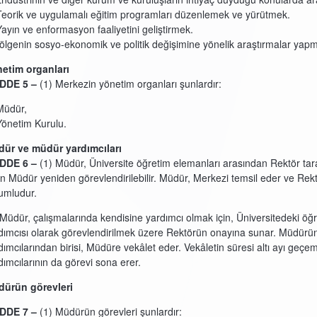
Teorik ve uygulamalı eğitim programları düzenlemek ve yürütmek.
Yayın ve enformasyon faaliyetini geliştirmek.
Bölgenin sosyo-ekonomik ve politik değişimine yönelik araştırmalar yap
etim organları
DDE 5 –
(1) Merkezin yönetim organları şunlardır:
Müdür,
Yönetim Kurulu.
ür ve müdür yardımcıları
DDE 6 –
(1) Müdür, Üniversite öğretim elemanları arasından Rektör tarafı
en Müdür yeniden görevlendirilebilir. Müdür, Merkezi temsil eder ve Rek
umludur.
 Müdür, çalışmalarında kendisine yardımcı olmak için, Üniversitedeki öğr
dımcısı olarak görevlendirilmek üzere Rektörün onayına sunar. Müdürü
dımcılarından birisi, Müdüre vekâlet eder. Vekâletin süresi altı ayı ge
dımcılarının da görevi sona erer.
ürün görevleri
DDE 7 –
(1) Müdürün görevleri şunlardır: