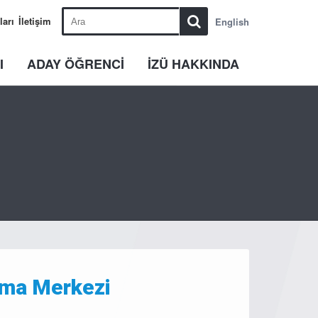
ları
İletişim
English
I
ADAY ÖĞRENCİ
İZÜ HAKKINDA
rma Merkezi