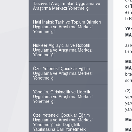
Tasavvuf Araştırmaları Uygulama ve
d) 
Araştırma Merkezi Yönetmeliği
e) 
f) 
Halil İnalcık Tarih ve Toplum Bilimleri
Uygulama ve Araştırma Merkezi
Yön
Yönetmeliği
MA
Nükleer Algılayıcılar ve Robotik
a) 
Uygulama ve Araştırma Merkezi
b) 
Yönetmeliği
Müd
MA
Özel Yetenekli Çocuklar Eğitim
Uygulama ve Araştırma Merkezi
bit
Yönetmeliği
sor
(2)
Yönetim, Girişimcilik ve Liderlik
Uygulama ve Araştırma Merkezi
yar
Yönetmeliği
yar
yar
Özel Yetenekli Çocuklar Eğitim
Müd
Uygulama ve Araştırma Merkezi
Yönetmeliğinde Değişiklik
Yapılmasına Dair Yönetmelik
MA