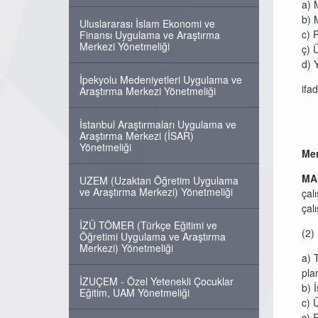
a) 
b) 
Uluslararası İslam Ekonomi ve
c) 
Finansı Uygulama ve Araştırma
Merkezi Yönetmeliği
ç) 
d) 
İpekyolu Medeniyetleri Uygulama ve
ifa
Araştırma Merkezi Yönetmeliği
İstanbul Araştırmaları Uygulama ve
Araştırma Merkezi (İSAR)
Yönetmeliği
Mer
MA
UZEM (Uzaktan Öğretim Uygulama
ve Araştırma Merkezi) Yönetmeliği
çal
çal
İZÜ TÖMER (Türkçe Eğitimi ve
(2)
Öğretimi Uygulama ve Araştırma
Merkezi) Yönetmeliği
a) 
pla
İZUÇEM - Özel Yetenekli Çocuklar
b) 
Eğitim, UAM Yönetmeliği
c) 
ç) 