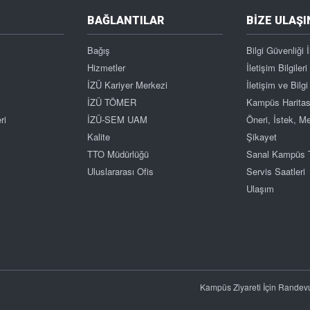
BAĞLANTILAR
BİZE ULAŞI
Bağış
Bilgi Güvenliği İ
Hizmetler
İletişim Bilgileri
İZÜ Kariyer Merkezi
İletişim ve Bil
İZÜ TÖMER
Kampüs Haritas
ri
İZÜ-SEM UAM
Öneri, İstek, 
Kalite
Şikayet
TTO Müdürlüğü
Sanal Kampüs 
Uluslararası Ofis
Servis Saatleri
Ulaşım
Kampüs Ziyareti İçin Randev