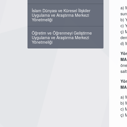
a) 
İslam Dünyası ve Küresel İlişkiler
sun
Uygulama ve Araştırma Merkezi
Yönetmeliği
b) 
c) 
ç) 
Öğretim ve Öğrenmeyi Geliştirme
Uygulama ve Araştırma Merkezi
den
Yönetmeliği
d) M
Yön
MA
öne
sal
Yön
MA
a) 
b) 
c) 
ç) 