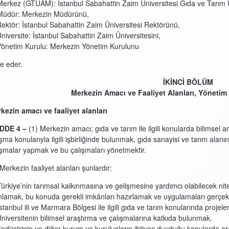
Merkez (GTUAM): İstanbul Sabahattin Zaim Üniversitesi Gıda ve Tarım
Müdür: Merkezin Müdürünü,
Rektör: İstanbul Sabahattin Zaim Üniversitesi Rektörünü,
Üniversite: İstanbul Sabahattin Zaim Üniversitesini,
Yönetim Kurulu: Merkezin Yönetim Kurulunu
de eder.
İKİNCİ BÖLÜM
Merkezin Amacı ve Faaliyet Alanları, Yönetim 
kezin amacı ve faaliyet alanları
DDE 4 –
(1) Merkezin amacı; gıda ve tarım ile ilgili konularda bilimsel
ışma konularıyla ilgili işbirliğinde bulunmak, gıda sanayisi ve tarım alan
ışmalar yapmak ve bu çalışmaları yönetmektir.
 Merkezin faaliyet alanları şunlardır:
Türkiye’nin tarımsal kalkınmasına ve gelişmesine yardımcı olabilecek niteli
nlamak, bu konuda gerekli imkânları hazırlamak ve uygulamaları gerçek
İstanbul ili ve Marmara Bölgesi ile ilgili gıda ve tarım konularında proje
Üniversitenin bilimsel araştırma ve çalışmalarına katkıda bulunmak.
Endüstrinin ve diğer kurum ve kuruluşların ihtiyaç duyduğu konularda 