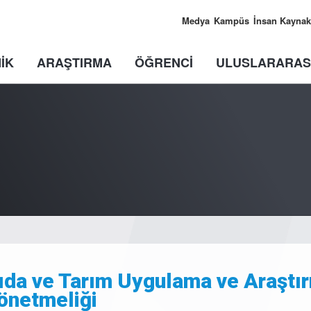
Medya
Kampüs
İnsan Kaynak
İK
ARAŞTIRMA
ÖĞRENCİ
ULUSLARARAS
ıda ve Tarım Uygulama ve Araştı
önetmeliği