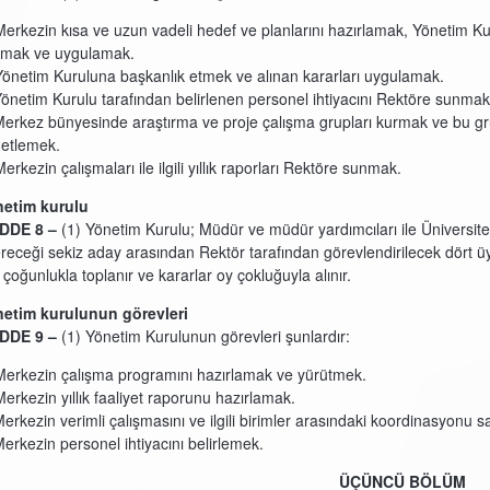
Merkezin kısa ve uzun vadeli hedef ve planlarını hazırlamak, Yönetim 
mak ve uygulamak.
Yönetim Kuruluna başkanlık etmek ve alınan kararları uygulamak.
Yönetim Kurulu tarafından belirlenen personel ihtiyacını Rektöre sunmak
Merkez bünyesinde araştırma ve proje çalışma grupları kurmak ve bu gru
etlemek.
erkezin çalışmaları ile ilgili yıllık raporları Rektöre sunmak.
etim kurulu
DDE 8 –
(1) Yönetim Kurulu; Müdür ve müdür yardımcıları ile Üniversi
receği sekiz aday arasından Rektör tarafından görevlendirilecek dört üye
t çoğunlukla toplanır ve kararlar oy çokluğuyla alınır.
etim kurulunun görevleri
DDE 9 –
(1) Yönetim Kurulunun görevleri şunlardır:
Merkezin çalışma programını hazırlamak ve yürütmek.
Merkezin yıllık faaliyet raporunu hazırlamak.
Merkezin verimli çalışmasını ve ilgili birimler arasındaki koordinasyonu 
Merkezin personel ihtiyacını belirlemek.
ÜÇÜNCÜ BÖLÜM