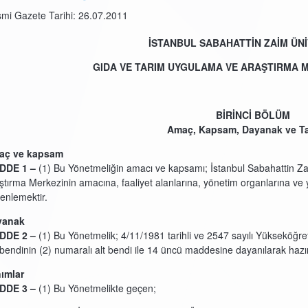
mi Gazete Tarihi: 26.07.2011
İSTANBUL SABAHATTİN ZAİM ÜNİ
GIDA VE TARIM UYGULAMA VE ARAŞTIRMA 
BİRİNCİ BÖLÜM
Amaç, Kapsam, Dayanak ve Ta
aç ve kapsam
DDE 1 –
(1) Bu Yönetmeliğin amacı ve kapsamı; İstanbul Sabahattin Z
ştırma Merkezinin amacına, faaliyet alanlarına, yönetim organlarına ve yö
enlemektir.
yanak
DDE 2 –
(1) Bu Yönetmelik; 4/11/1981 tarihli ve 2547 sayılı Yükseköğre
 bendinin (2) numaralı alt bendi ile 14 üncü maddesine dayanılarak hazır
ımlar
DDE 3 –
(1) Bu Yönetmelikte geçen;