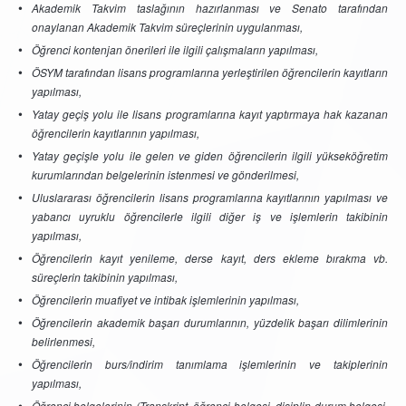
Akademik Takvim taslağının hazırlanması ve Senato tarafından
onaylanan Akademik Takvim süreçlerinin uygulanması,
Öğrenci kontenjan önerileri ile ilgili çalışmaların yapılması,
ÖSYM tarafından lisans programlarına yerleştirilen öğrencilerin kayıtların
yapılması,
Yatay geçiş yolu ile lisans programlarına kayıt yaptırmaya hak kazanan
öğrencilerin kayıtlarının yapılması,
Yatay geçişle yolu ile gelen ve giden öğrencilerin ilgili yükseköğretim
kurumlarından belgelerinin istenmesi ve gönderilmesi,
Uluslararası öğrencilerin lisans programlarına kayıtlarının yapılması ve
yabancı uyruklu öğrencilerle ilgili diğer iş ve işlemlerin takibinin
yapılması,
Öğrencilerin kayıt yenileme, derse kayıt, ders ekleme bırakma vb.
süreçlerin takibinin yapılması,
Öğrencilerin muafiyet ve intibak işlemlerinin yapılması,
Öğrencilerin akademik başarı durumlarının, yüzdelik başarı dilimlerinin
belirlenmesi,
Öğrencilerin burs/indirim tanımlama işlemlerinin ve takiplerinin
yapılması,
Öğrenci belgelerinin (Transkript ,öğrenci belgesi, disiplin durum belgesi,