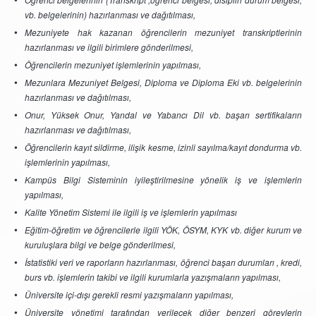
vb. belgelerinin) hazırlanması ve dağıtılması,
Mezuniyete hak kazanan öğrencilerin mezuniyet transkriptlerinin
hazırlanması ve ilgili birimlere gönderilmesi,
Öğrencilerin mezuniyet işlemlerinin yapılması,
Mezunlara M
ezuniyet Belgesi, Diploma ve Diploma Eki vb. belgelerinin
hazırlanması ve dağıtılması,
Onur, Yüksek Onur, Yandal ve Yabancı Dil vb. başarı sertifikaların
hazırlanması ve dağıtılması,
Öğrencilerin kayıt sildirme, ilişik kesme, izinli sayılma/kayıt dondurma vb.
işlemlerinin yapılması,
Kampüs Bilgi Sisteminin iyileştirilmesine yönelik iş ve işlemlerin
yapılması,
Kalite Yönetim Sistemi ile ilgili iş ve işlemlerin yapılması
Eğitim-öğretim ve öğrencilerle ilgili YÖK, ÖSYM, KYK vb. diğer kurum ve
kuruluşlara bilgi ve belge gönderilmesi,
İstatistiki veri ve raporların hazırlanması, öğrenci başarı durumları , kredi,
burs vb. işlemlerin takibi ve ilgili kurumlarla yazışmaların yapılması,
Üniversite içi-dışı gerekli resmi yazışmaların yapılması,
Üniversite yönetimi tarafından verilecek diğer benzeri görevlerin