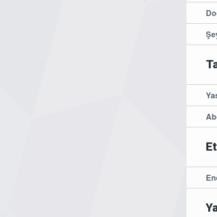
Do
Şe
Ta
Ya
Ab
Et
En
Ya