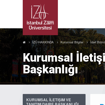
İZÜ HAKKINDA
Kurumsal Bilgiler
İdari Biriml
Kurumsal İletiş
Başkanlığı
KURUMSAL İLETIŞIM VE
TANITIM DAIRE BAŞKANLIĞI