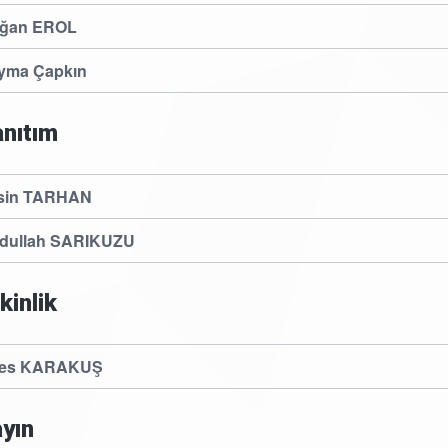
ğan EROL
yma Çapkın
nıtım
sin TARHAN
dullah SARIKUZU
kinlik
es KARAKUŞ
yın