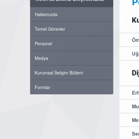
P
Hakkımızda
Ku
Temel Görevler
Öm
Personel
Uğ
Medya
Di
Kurumsal İletişim Bülteni
Formlar
Er
Mu
Me
Se