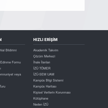
N
HIZLI ERİŞİM
hlal Bildirimi
Akademik Takvim
Çözüm Merkezi
gi Edinme Formu
İhale İlanları
ı
İZÜ TÖMER
Memnuniyet veya
İZÜ-SEM UAM
Kampüs Bilgi Sistemi
Turu
Kampüs Haritası
Kişisel Verilerin Korunması
Kütüphane
Neden İZÜ