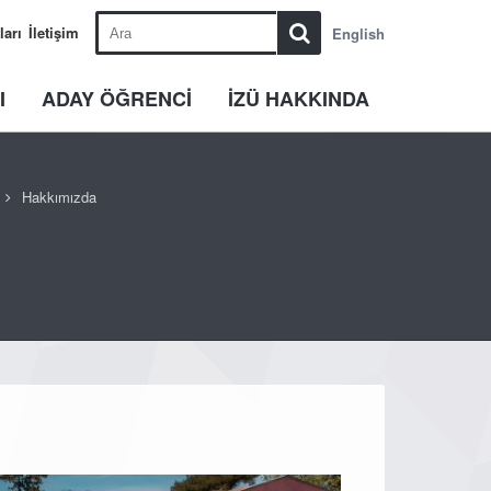
ları
İletişim
English
I
ADAY ÖĞRENCİ
İZÜ HAKKINDA
Hakkımızda