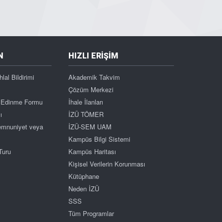
N
HIZLI ERİŞİM
hlal Bildirimi
Akademik Takvim
Çözüm Merkezi
gi Edinme Formu
İhale İlanları
ı
İZÜ TÖMER
Memnuniyet veya
İZÜ-SEM UAM
Kampüs Bilgi Sistemi
Turu
Kampüs Haritası
Kişisel Verilerin Korunması
Kütüphane
Neden İZÜ
SSS
Tüm Programlar