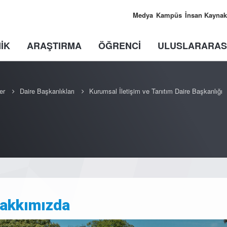
Medya
Kampüs
İnsan Kaynak
İK
ARAŞTIRMA
ÖĞRENCİ
ULUSLARARAS
er
Daire Başkanlıkları
Kurumsal İletişim ve Tanıtım Daire Başkanlığı
akkımızda