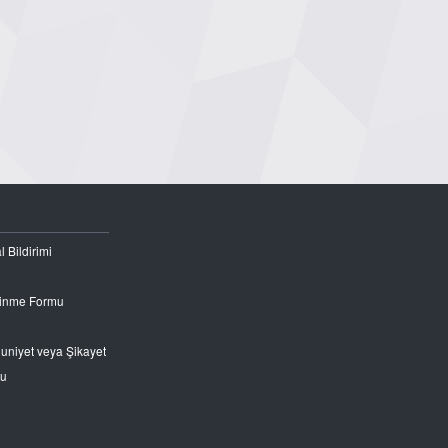
l Bildirimi
Edinme Formu
nuniyet veya Şikayet
ru