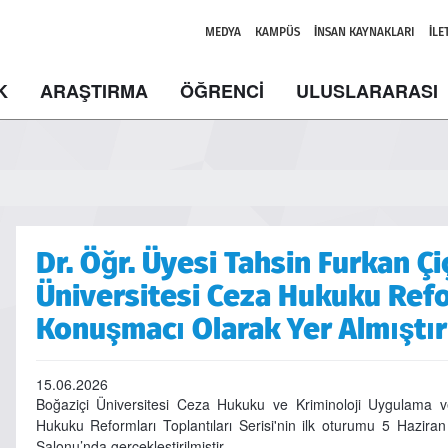
MEDYA
KAMPÜS
İNSAN KAYNAKLARI
İLE
K
ARAŞTIRMA
ÖĞRENCİ
ULUSLARARASI
Dr. Öğr. Üyesi Tahsin Furkan Ç
Üniversitesi Ceza Hukuku Refo
Konuşmacı Olarak Yer Almıştır
15.06.2026
Boğaziçi Üniversitesi Ceza Hukuku ve Kriminoloji Uygulama 
Hukuku Reformları Toplantıları Serisi'nin ilk oturumu 5 Hazira
Salonu’nda gerçekleştirilmiştir.