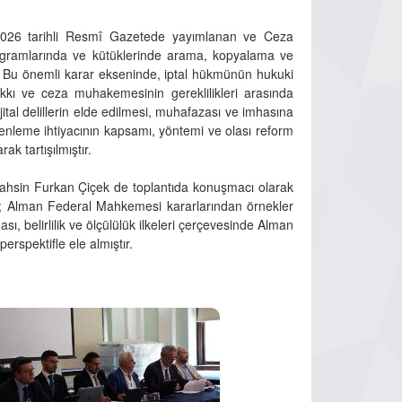
2026 tarihli Resmî Gazetede yayımlanan ve Ceza
ogramlarında ve kütüklerinde arama, kopyalama ve
r. Bu önemli karar ekseninde, iptal hükmünün hukuki
akkı ve ceza muhakemesinin gereklilikleri arasında
ital delillerin elde edilmesi, muhafazası ve imhasına
üzenleme ihtiyacının kapsamı, yöntemi ve olası reform
ak tartışılmıştır.
hsin Furkan Çiçek de toplantıda konuşmacı olarak
ek; Alman Federal Mahkemesi kararlarından örnekler
sı, belirlilik ve ölçülülük ilkeleri çerçevesinde Alman
perspektifle ele almıştır.