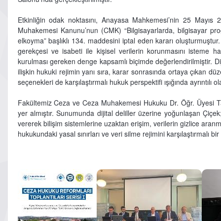
Etkinliğin odak noktasını, Anayasa Mahkemesi’nin 25 Mayıs 
Muhakemesi Kanunu’nun (CMK) “Bilgisayarlarda, bilgisayar pr
elkoyma” başlıklı 134. maddesini iptal eden kararı oluşturmuştu
gerekçesi ve isabeti ile kişisel verilerin korunmasını isteme h
kurulması gereken denge kapsamlı biçimde değerlendirilmiştir. Dij
ilişkin hukuki rejimin yanı sıra, karar sonrasında ortaya çıkan d
seçenekleri de karşılaştırmalı hukuk perspektifi ışığında ayrıntılı olar
Fakültemiz Ceza ve Ceza Muhakemesi Hukuku Dr. Öğr. Üyesi Ta
yer almıştır. Sunumunda dijital deliller üzerine yoğunlaşan Çiç
vererek bilişim sistemlerine uzaktan erişim, verilerin gizlice aranma
hukukundaki yasal sınırları ve veri silme rejimini karşılaştırmalı bir 