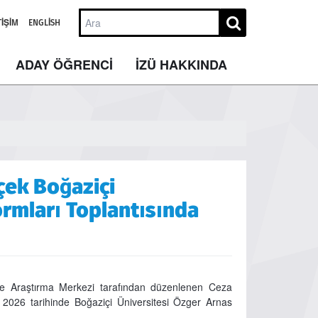
TIŞIM
ENGLISH
ADAY ÖĞRENCİ
İZÜ HAKKINDA
içek Boğaziçi
rmları Toplantısında
ve Araştırma Merkezi tarafından düzenlenen Ceza
n 2026 tarihinde Boğaziçi Üniversitesi Özger Arnas