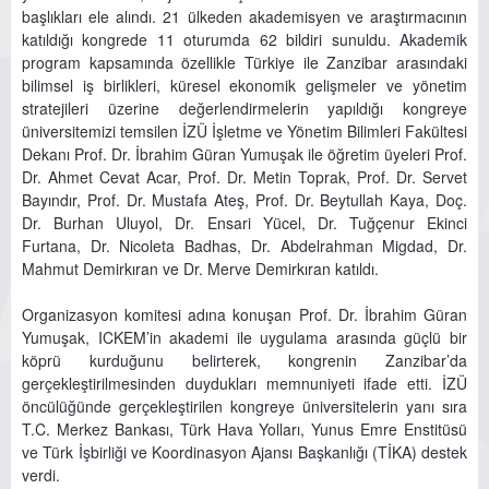
başlıkları ele alındı. 21 ülkeden akademisyen ve araştırmacının
katıldığı kongrede 11 oturumda 62 bildiri sunuldu. Akademik
program kapsamında özellikle Türkiye ile Zanzibar arasındaki
bilimsel iş birlikleri, küresel ekonomik gelişmeler ve yönetim
stratejileri üzerine değerlendirmelerin yapıldığı kongreye
üniversitemizi temsilen İZÜ İşletme ve Yönetim Bilimleri Fakültesi
Dekanı Prof. Dr. İbrahim Güran Yumuşak ile öğretim üyeleri Prof.
Dr. Ahmet Cevat Acar, Prof. Dr. Metin Toprak, Prof. Dr. Servet
Bayındır, Prof. Dr. Mustafa Ateş, Prof. Dr. Beytullah Kaya, Doç.
Dr. Burhan Uluyol, Dr. Ensari Yücel, Dr. Tuğçenur Ekinci
Furtana, Dr. Nicoleta Badhas, Dr. Abdelrahman Migdad, Dr.
Mahmut Demirkıran ve Dr. Merve Demirkıran katıldı.
Organizasyon komitesi adına konuşan Prof. Dr. İbrahim Güran
Yumuşak, ICKEM’in akademi ile uygulama arasında güçlü bir
köprü kurduğunu belirterek, kongrenin Zanzibar’da
gerçekleştirilmesinden duydukları memnuniyeti ifade etti. İZÜ
öncülüğünde gerçekleştirilen kongreye üniversitelerin yanı sıra
T.C. Merkez Bankası, Türk Hava Yolları, Yunus Emre Enstitüsü
ve Türk İşbirliği ve Koordinasyon Ajansı Başkanlığı (TİKA) destek
verdi.