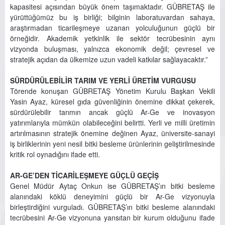
kapasitesi açısından büyük önem taşımaktadır. GÜBRETAŞ ile
yürüttüğümüz bu iş birliği; bilginin laboratuvardan sahaya,
araştırmadan ticarileşmeye uzanan yolculuğunun güçlü bir
örneğidir. Akademik yetkinlik ile sektör tecrübesinin aynı
vizyonda buluşması, yalnızca ekonomik değil; çevresel ve
stratejik açıdan da ülkemize uzun vadeli katkılar sağlayacaktır.”
SÜRDÜRÜLEBİLİR TARIM VE YERLİ ÜRETİM VURGUSU
Törende konuşan GÜBRETAŞ Yönetim Kurulu Başkan Vekili
Yasin Ayaz, küresel gıda güvenliğinin önemine dikkat çekerek,
sürdürülebilir tarımın ancak güçlü Ar-Ge ve inovasyon
yatırımlarıyla mümkün olabileceğini belirtti. Yerli ve milli üretimin
artırılmasının stratejik önemine değinen Ayaz, üniversite-sanayi
iş birliklerinin yeni nesil bitki besleme ürünlerinin geliştirilmesinde
kritik rol oynadığını ifade etti.
AR-GE’DEN TİCARİLEŞMEYE GÜÇLÜ GEÇİŞ
Genel Müdür Aytaç Onkun ise GÜBRETAŞ’ın bitki besleme
alanındaki köklü deneyimini güçlü bir Ar-Ge vizyonuyla
birleştirdiğini vurguladı. GÜBRETAŞ’ın bitki besleme alanındaki
tecrübesini Ar-Ge vizyonuna yansıtan bir kurum olduğunu ifade