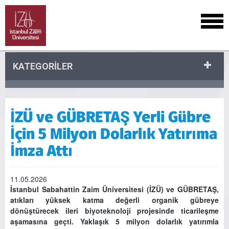
KATEGORİLER
İZÜ ve GÜBRETAŞ Yerli Gübre
İçin 5 Milyon Dolarlık Yatırıma
İmza Attı
11.05.2026
İstanbul Sabahattin Zaim Üniversitesi (İZÜ) ve GÜBRETAŞ,
atıkları yüksek katma değerli organik gübreye
dönüştürecek ileri biyoteknoloji projesinde ticarileşme
aşamasına geçti. Yaklaşık 5 milyon dolarlık yatırımla