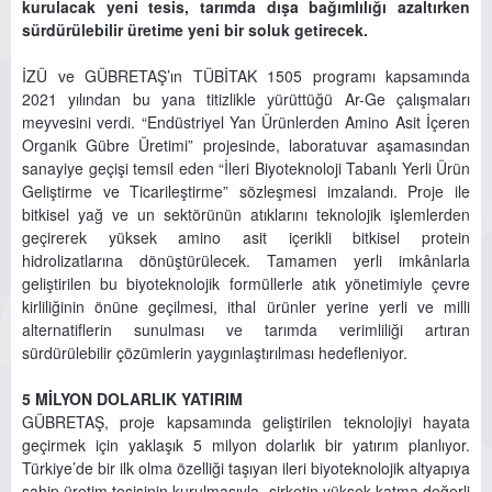
kurulacak yeni tesis, tarımda dışa bağımlılığı azaltırken
sürdürülebilir üretime yeni bir soluk getirecek.
İZÜ ve GÜBRETAŞ’ın TÜBİTAK 1505 programı kapsamında
2021 yılından bu yana titizlikle yürüttüğü Ar-Ge çalışmaları
meyvesini verdi. “Endüstriyel Yan Ürünlerden Amino Asit İçeren
Organik Gübre Üretimi” projesinde, laboratuvar aşamasından
sanayiye geçişi temsil eden “İleri Biyoteknoloji Tabanlı Yerli Ürün
Geliştirme ve Ticarileştirme” sözleşmesi imzalandı. Proje ile
bitkisel yağ ve un sektörünün atıklarını teknolojik işlemlerden
geçirerek yüksek amino asit içerikli bitkisel protein
hidrolizatlarına dönüştürülecek. Tamamen yerli imkânlarla
geliştirilen bu biyoteknolojik formüllerle atık yönetimiyle çevre
kirliliğinin önüne geçilmesi, ithal ürünler yerine yerli ve milli
alternatiflerin sunulması ve tarımda verimliliği artıran
sürdürülebilir çözümlerin yaygınlaştırılması hedefleniyor.
5 MİLYON DOLARLIK YATIRIM
GÜBRETAŞ, proje kapsamında geliştirilen teknolojiyi hayata
geçirmek için yaklaşık 5 milyon dolarlık bir yatırım planlıyor.
Türkiye’de bir ilk olma özelliği taşıyan ileri biyoteknolojik altyapıya
sahip üretim tesisinin kurulmasıyla, şirketin yüksek katma değerli