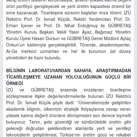
ürün portföyü genişleyecek ve yerli üretim kapasitesi önemli bir
ivme kazanacak. Ticarileşme sürecini başlatan imza töreni; İZÜ
Rektörü Prof. Dr. İsmail Küçük, Rektör Yardımcıları Prof. Dr.
Erhan İçener ve Prof. Dr. Nihat Erdoğmuş ile GÜBRETAŞ
Yönetim Kurulu Başkan Vekili Yasin Ayaz, Bağımsız Yönetim
Kurulu Üyesi Hasan Dursun ve GÜBRETAŞ Genel Müdürü Aytaç
Onkun’un katılımıyla gerçekleştirildi. Törende, akademisyenler,
Ar-Ge merkezi uzmanları ve her iki kurumun üst düzey
yöneticileri de hazır bulundu.
BİLGİNİN LABORATUVARDAN SAHAYA, ARAŞTIRMADAN
TİCARİLEŞMEYE UZANAN YOLCULUĞUNUN GÜÇLÜ BİR
ÖRNEĞİ
İZÜ ve GÜBRETAŞ arasında imzalanan ticarileşme
sözleşmesine ilişkin değerlendirmelerde bulunan İZÜ Rektörü
Prof. Dr. İsmail Küçük şöyle dedi: “Üniversitemizde geliştirilen
akademik bilginin, ülkemizin stratejik ihtiyaçlarına cevap veren
yüksek katma değerli ürünlere dönüşmesini son derece kıymetli
buluyoruz. Tarım, gıda güvenliği ve sürdürülebilir üretim gibi
geleceği doğrudan şekillendiren alanlarda yerli ve yenilikçi
teknolojilerin geliştirilmesi, Türkiye’nin üretim gücü ve rekabet