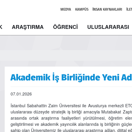
MEDYA
KAMPÜS
İNSAN KAYNAKLARI
İLE
K
ARAŞTIRMA
ÖĞRENCİ
ULUSLARARASI
Akademik İş Birliğinde Yeni A
07.01.2026
İstanbul Sabahattin Zaim Üniversitesi ile Avusturya merkezli ETC
uluslararası düzeyde stratejik iş birliği amacıyla Mutabakat Z
arasında ortak araştırma faaliyetleri yürütülmesi, öğretim elem
geliştirilmesi ve akademik yayıncılık alanlarında iş birliğinin güç
sahip olan Üniversitemiz ile uluslararası araştırma ağları, dijital 