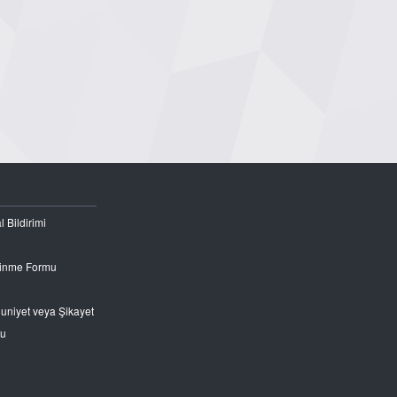
l Bildirimi
Edinme Formu
nuniyet veya Şikayet
ru