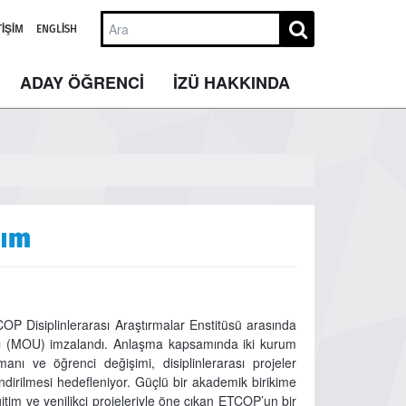
TIŞIM
ENGLISH
ADAY ÖĞRENCİ
İZÜ HAKKINDA
dım
OP Disiplinlerarası Araştırmalar Enstitüsü arasında
aptı (MOU) imzalandı. Anlaşma kapsamında iki kurum
anı ve öğrenci değişimi, disiplinlerarası projeler
lendirilmesi hedefleniyor. Güçlü bir akademik birikime
eğitim ve yenilikçi projeleriyle öne çıkan ETCOP’un bir