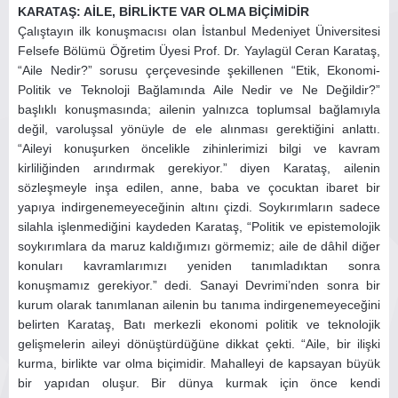
KARATAŞ: AİLE, BİRLİKTE VAR OLMA BİÇİMİDİR
Çalıştayın ilk konuşmacısı olan İstanbul Medeniyet Üniversitesi
Felsefe Bölümü Öğretim Üyesi Prof. Dr. Yaylagül Ceran Karataş,
“Aile Nedir?” sorusu çerçevesinde şekillenen “Etik, Ekonomi-
Politik ve Teknoloji Bağlamında Aile Nedir ve Ne Değildir?”
başlıklı konuşmasında; ailenin yalnızca toplumsal bağlamıyla
değil, varoluşsal yönüyle de ele alınması gerektiğini anlattı.
“Aileyi konuşurken öncelikle zihinlerimizi bilgi ve kavram
kirliliğinden arındırmak gerekiyor.” diyen Karataş, ailenin
sözleşmeyle inşa edilen, anne, baba ve çocuktan ibaret bir
yapıya indirgenemeyeceğinin altını çizdi. Soykırımların sadece
silahla işlenmediğini kaydeden Karataş, “Politik ve epistemolojik
soykırımlara da maruz kaldığımızı görmemiz; aile de dâhil diğer
konuları kavramlarımızı yeniden tanımladıktan sonra
konuşmamız gerekiyor.” dedi. Sanayi Devrimi’nden sonra bir
kurum olarak tanımlanan ailenin bu tanıma indirgenemeyeceğini
belirten Karataş, Batı merkezli ekonomi politik ve teknolojik
gelişmelerin aileyi dönüştürdüğüne dikkat çekti. “Aile, bir ilişki
kurma, birlikte var olma biçimidir. Mahalleyi de kapsayan büyük
bir yapıdan oluşur. Bir dünya kurmak için önce kendi