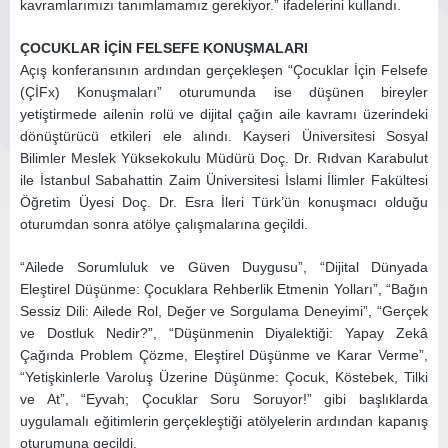
kavramlarımızı tanımlamamız gerekiyor.” ifadelerini kullandı.
ÇOCUKLAR İÇİN FELSEFE KONUŞMALARI
Açış konferansının ardından gerçekleşen “Çocuklar İçin Felsefe
(ÇİFx) Konuşmaları” oturumunda ise düşünen bireyler
yetiştirmede ailenin rolü ve dijital çağın aile kavramı üzerindeki
dönüştürücü etkileri ele alındı. Kayseri Üniversitesi Sosyal
Bilimler Meslek Yüksekokulu Müdürü Doç. Dr. Rıdvan Karabulut
ile İstanbul Sabahattin Zaim Üniversitesi İslami İlimler Fakültesi
Öğretim Üyesi Doç. Dr. Esra İleri Türk’ün konuşmacı olduğu
oturumdan sonra atölye çalışmalarına geçildi.
“Ailede Sorumluluk ve Güven Duygusu”, “Dijital Dünyada
Eleştirel Düşünme: Çocuklara Rehberlik Etmenin Yolları”, “Bağın
Sessiz Dili: Ailede Rol, Değer ve Sorgulama Deneyimi”, “Gerçek
ve Dostluk Nedir?”, “Düşünmenin Diyalektiği: Yapay Zekâ
Çağında Problem Çözme, Eleştirel Düşünme ve Karar Verme”,
“Yetişkinlerle Varoluş Üzerine Düşünme: Çocuk, Köstebek, Tilki
ve At”, “Eyvah; Çocuklar Soru Soruyor!” gibi başlıklarda
uygulamalı eğitimlerin gerçekleştiği atölyelerin ardından kapanış
oturumuna geçildi.