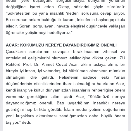
neden yere düştüğünü sorgulamasıyla dünyanın yönünün
değiştiğine işaret eden Oktay, sözlerini şöyle sürdürdü:
“Sokrates’ten bu yana insanlık ‘neden’ sorusuna cevap arıyor.
Bu sorunun anlam bulduğu ilk kurum, felsefenin başlangıç okulu
ailedir. Soran, sorgulayan, hayata eleştirel düşünceyle yaklaşan
öğrenciler yetiştirmeyi hedefliyoruz.”
ACAR: KÖKÜMÜZÜ NEREYE DAYANDIRDIĞIMIZ ÖNEMLİ
Çocukların sorularının cevapsız bırakılmasının zihinsel ve
entelektüel gelişimlerini olumsuz etkilediğine dikkat çeken İZÜ
Rektörü Prof. Dr. Ahmet Cevat Acar, aklını askıya almış bir
bireyin iyi insan, iyi vatandaş, iyi Müslüman olmasının mümkün
olmadığını dile getirdi. Felsefenin sadece eski Yunan
düşünürlerinin etkinliklerinden ibaret olmadığını hatırlatan Acar,
kendi inanç ve kültür dünyamızdan insanların rehberliğine önem
vermemiz gerektiğinin altını çizdi. Acar, “Kökümüzü nereye
dayandırdığımız önemli. Batı uygarlığının insanlığı nereye
getirdiğini hep birlikte gördük. İslam medeniyetinin değerlerinin
yeni kuşaklara aktarılması sandığımızdan daha büyük önem
taşıyor.” dedi.