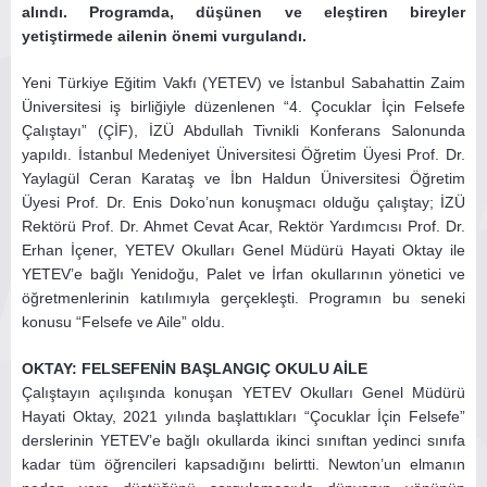
alındı. Programda, düşünen ve eleştiren bireyler
yetiştirmede ailenin önemi vurgulandı.
Yeni Türkiye Eğitim Vakfı (YETEV) ve İstanbul Sabahattin Zaim
Üniversitesi iş birliğiyle düzenlenen “4. Çocuklar İçin Felsefe
Çalıştayı” (ÇİF), İZÜ Abdullah Tivnikli Konferans Salonunda
yapıldı. İstanbul Medeniyet Üniversitesi Öğretim Üyesi Prof. Dr.
Yaylagül Ceran Karataş ve İbn Haldun Üniversitesi Öğretim
Üyesi Prof. Dr. Enis Doko’nun konuşmacı olduğu çalıştay; İZÜ
Rektörü Prof. Dr. Ahmet Cevat Acar, Rektör Yardımcısı Prof. Dr.
Erhan İçener, YETEV Okulları Genel Müdürü Hayati Oktay ile
YETEV’e bağlı Yenidoğu, Palet ve İrfan okullarının yönetici ve
öğretmenlerinin katılımıyla gerçekleşti. Programın bu seneki
konusu “Felsefe ve Aile” oldu.
OKTAY: FELSEFENİN BAŞLANGIÇ OKULU AİLE
Çalıştayın açılışında konuşan YETEV Okulları Genel Müdürü
Hayati Oktay, 2021 yılında başlattıkları “Çocuklar İçin Felsefe”
derslerinin YETEV’e bağlı okullarda ikinci sınıftan yedinci sınıfa
kadar tüm öğrencileri kapsadığını belirtti. Newton’un elmanın