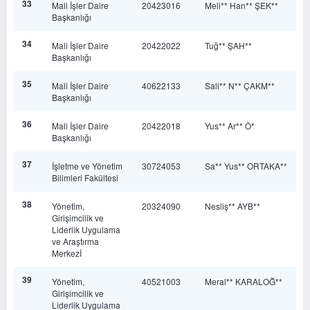
33
Mali İşler Daire
20423016
Meli** Han** ŞEK**
Başkanlığı
34
Mali İşler Daire
20422022
Tuğ** ŞAH**
Başkanlığı
35
Mali İşler Daire
40622133
Sali** N** ÇAKM**
Başkanlığı
36
Mali İşler Daire
20422018
Yus** Ar** Ö*
Başkanlığı
37
İşletme ve Yönetim
30724053
Sa** Yus** ORTAKA**
Bilimleri Fakültesi
38
Yönetim,
20324090
Nesliş** AYB**
Girişimcilik ve
Liderlik Uygulama
ve Araştırma
Merkezİ
39
Yönetim,
40521003
Meral** KARALOĞ**
Girişimcilik ve
Liderlik Uygulama