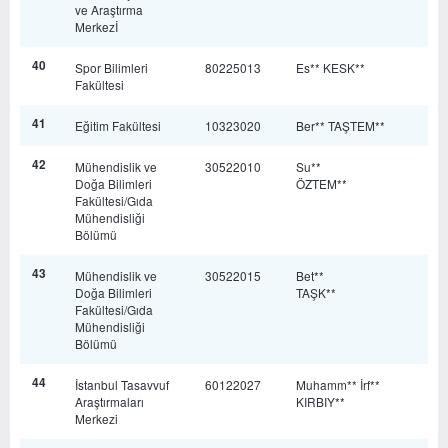
ve Araştırma
Merkezİ
40
Spor Bilimleri
80225013
Es** KESK**
Fakültesi
41
Eğitim Fakültesi
10323020
Ber** TAŞTEM**
42
Mühendislik ve
30522010
Su**
Doğa Bilimleri
ÖZTEM**
Fakültesi/Gıda
Mühendisliği
Bölümü
43
Mühendislik ve
30522015
Bet**
Doğa Bilimleri
TAŞK**
Fakültesi/Gıda
Mühendisliği
Bölümü
44
İstanbul Tasavvuf
60122027
Muhamm** İrf**
Araştırmaları
KIRBIY**
Merkezi