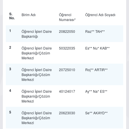
S.
Birim Adı
Öğrenci
Öğrenci Adı Soyadı
No.
Numarası*
1
Öğrenci İşleri Daire
20822050
Raz** TAH**
Başkanlığı
2
Öğrenci İşleri Daire
50322035
Es** Nu* KAB**
Başkanlığı/Çözüm
Merkezi
3
Öğrenci İşleri Daire
20725010
Roj** ARTIR**
Başkanlığı/Çözüm
Merkezi
4
Öğrenci İşleri Daire
40124017
Ay** Na* ES**
Başkanlığı/Çözüm
Merkezi
5
Öğrenci İşleri Daire
20623030
Se** AKAYD**
Başkanlığı/Çözüm
Merkezi