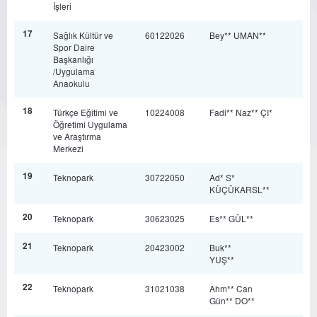
İşleri
17
Sağlık Kültür ve
60122026
Bey** UMAN**
Spor Daire
Başkanlığı
/Uygulama
Anaokulu
18
Türkçe Eğitimi ve
10224008
Fadi** Naz** ÇI*
Öğretimi Uygulama
ve Araştırma
Merkezi
19
Teknopark
30722050
Ad* S*
KÜÇÜKARSL**
20
Teknopark
30623025
Es** GÜL**
21
Teknopark
20423002
Buk**
YUŞ**
22
Teknopark
31021038
Ahm** Can
Gün** DO**