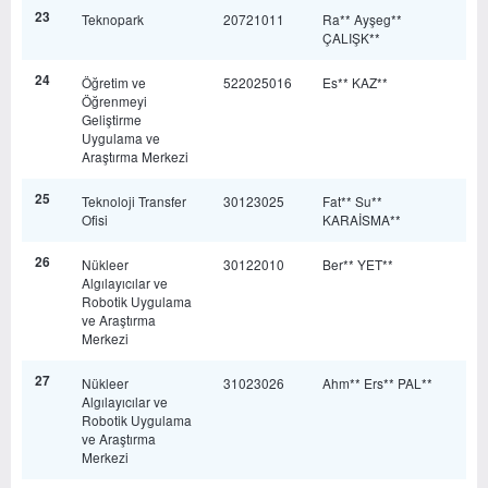
23
Teknopark
20721011
Ra** Ayşeg**
ÇALIŞK**
24
Öğretim ve
522025016
Es** KAZ**
Öğrenmeyi
Geliştirme
Uygulama ve
Araştırma Merkezi
25
Teknoloji Transfer
30123025
Fat** Su**
Ofisi
KARAİSMA**
26
Nükleer
30122010
Ber** YET**
Algılayıcılar ve
Robotik Uygulama
ve Araştırma
Merkezi
27
Nükleer
31023026
Ahm** Ers** PAL**
Algılayıcılar ve
Robotik Uygulama
ve Araştırma
Merkezi