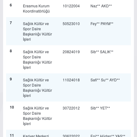
6
Erasmus Kurum
10122004
Naz** AKD**
Koordinatörlüğü
7
Sağlık Kültür ve
50523010
Fey** PAYM**
Spor Daire
Başkanlığı/ Kültür
İşleri
8
Sağlık Kültür ve
20824019
Sib** SALIK**
Spor Daire
Başkanlığı/ Kültür
İşleri
9
Sağlık Kültür ve
11024018
Safi** Su** AYD**
Spor Daire
Başkanlığı/ Kültür
İşleri
10
Sağlık Kültür ve
30722012
Sib** YET**
Spor Daire
Başkanlığı/ Kültür
İşleri
11
Kariyer Merkezi
30622022
Eni** Hüdan** YAŞ**