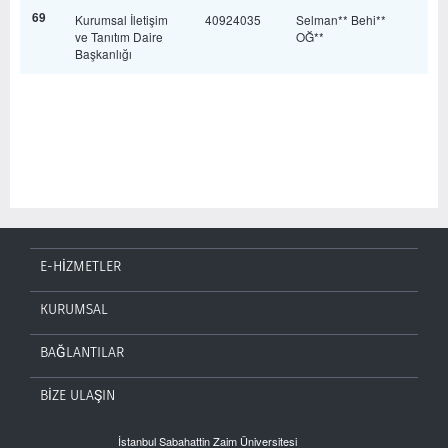
69
Kurumsal İletişim
40924035
Selman** Behi**
ve Tanıtım Daire
OĞ**
Başkanlığı
E-HİZMETLER
KURUMSAL
BAĞLANTILAR
BİZE ULAŞIN
İstanbul Sabahattin Zaim Üniversitesi