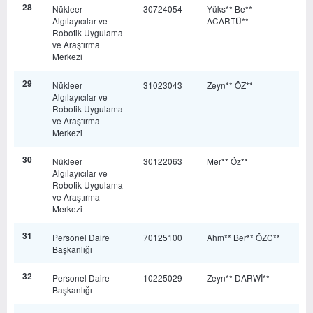
28
Nükleer
30724054
Yüks** Be**
Algılayıcılar ve
ACARTÜ**
Robotik Uygulama
ve Araştırma
Merkezi
29
Nükleer
31023043
Zeyn** ÖZ**
Algılayıcılar ve
Robotik Uygulama
ve Araştırma
Merkezi
30
Nükleer
30122063
Mer** Öz**
Algılayıcılar ve
Robotik Uygulama
ve Araştırma
Merkezi
31
Personel Daire
70125100
Ahm** Ber** ÖZC**
Başkanlığı
32
Personel Daire
10225029
Zeyn** DARWİ**
Başkanlığı