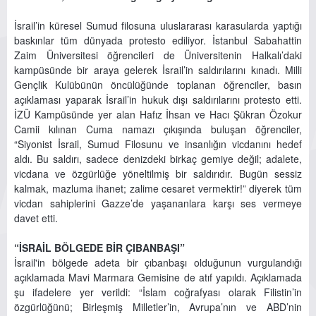
İsrail’in küresel Sumud filosuna uluslararası karasularda yaptığı
baskınlar tüm dünyada protesto ediliyor. İstanbul Sabahattin
Zaim Üniversitesi öğrencileri de Üniversitenin Halkalı’daki
kampüsünde bir araya gelerek İsrail’in saldırılarını kınadı. Milli
Gençlik Kulübünün öncülüğünde toplanan öğrenciler, basın
açıklaması yaparak İsrail’in hukuk dışı saldırılarını protesto etti.
İZÜ Kampüsünde yer alan Hafız İhsan ve Hacı Şükran Özokur
Camii kılınan Cuma namazı çıkışında buluşan öğrenciler,
“Siyonist İsrail, Sumud Filosunu ve insanlığın vicdanını hedef
aldı. Bu saldırı, sadece denizdeki birkaç gemiye değil; adalete,
vicdana ve özgürlüğe yöneltilmiş bir saldırıdır. Bugün sessiz
kalmak, mazluma ihanet; zalime cesaret vermektir!” diyerek tüm
vicdan sahiplerini Gazze’de yaşananlara karşı ses vermeye
davet etti.
“İSRAİL BÖLGEDE BİR ÇIBANBAŞI”
İsrail'in bölgede adeta bir çıbanbaşı olduğunun vurgulandığı
açıklamada Mavi Marmara Gemisine de atıf yapıldı. Açıklamada
şu ifadelere yer verildi: “İslam coğrafyası olarak Filistin’in
özgürlüğünü; Birleşmiş Milletler’in, Avrupa’nın ve ABD’nin