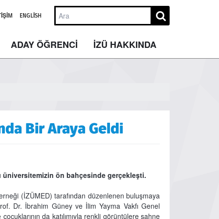
TIŞIM
ENGLISH
ADAY ÖĞRENCİ
İZÜ HAKKINDA
nda Bir Araya Geldi
 üniversitemizin ön bahçesinde gerçekleşti.
 Derneği (İZÜMED) tarafından düzenlenen buluşmaya
rof. Dr. İbrahim Güney ve İlim Yayma Vakfı Genel
çocuklarının da katılımıyla renkli görüntülere sahne