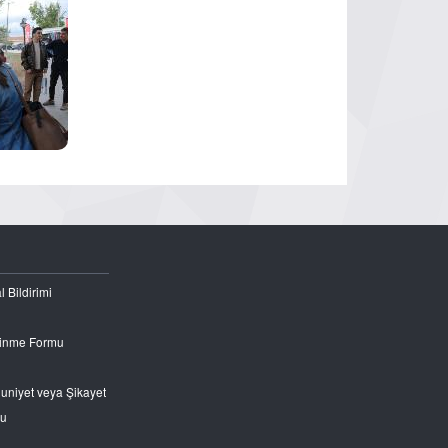
l Bildirimi
Edinme Formu
nuniyet veya Şikayet
ru