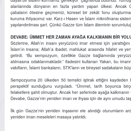
dayalı bir sistem kurmamız gerekiyor” çağrısında bulundu. Yumuş
alanlarında dünyanın en fazla yardım yapan ülkesi. Ancak G
çabaların ötesine geçmemiz, küresel bir zekât fonu oluşturmam
kuruma ihtiyacımız var. Karz-ı Hasen ve İslam mikrofinansı sist
yapılandırılması şart. Çünkü Gazze tüm İslam âleminin sorumlulu
DEVABE: ÜMMET HER ZAMAN AYAĞA KALKMANIN BİR YOL
Sözlerine, Allah’ın insanı yeryüzünü imar etmesi için yarattığın
İslam’ın insana; Allah’a ibadet, mahlukat arasında hilafet ve ye
getirdi. “Bu sempozyum, özellikle Gazze bağlamında yeryüzü
atılmasına odaklanmaktadır.” ifadesini kullanan Yakan, bu imarın g
vakıfların, İslami bankaların, STK’ların ve bireysel sadakaların büyü
Sempozyuma 20 ülkeden 50 temsilci iştirak ettiğini kaydeden D
perspektif sunduğunu vurguladı. “Ümmet, tarih boyunca birç
felaketlere şahit olmuştur. Ancak her seferinde ayağa kalkmanın
Devabe, Gazze’nin yeniden imarı ve ihyası için de aynı umudu taşıdı
İlk gün Gazze’nin yeniden inşasının ele alındığı oturumların ard
yeniden imarı meseleleri masaya yatırıldı.