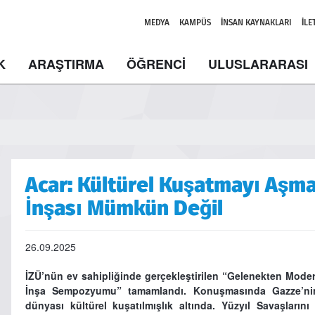
MEDYA
KAMPÜS
İNSAN KAYNAKLARI
İLE
K
ARAŞTIRMA
ÖĞRENCİ
ULUSLARARASI
Acar: Kültürel Kuşatmayı Aşma
İnşası Mümkün Değil
26.09.2025
İZÜ’nün ev sahipliğinde gerçekleştirilen “Gelenekten Moder
İnşa Sempozyumu” tamamlandı. Konuşmasında Gazze’nin
dünyası kültürel kuşatılmışlık altında. Yüzyıl Savaşlarını