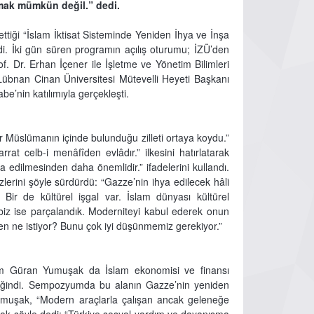
ak mümkün değil.” dedi.
ttiği “İslam İktisat Sisteminde Yeniden İhya ve İnşa
. İki gün süren programın açılış oturumu; İZÜ’den
 Dr. Erhan İçener ile İşletme ve Yönetim Bilimleri
Lübnan Cinan Üniversitesi Mütevelli Heyeti Başkanı
e’nin katılımıyla gerçekleşti.
 Müslümanın içinde bulunduğu zilleti ortaya koydu.”
at celb-i menâfîden evlâdır.” ilkesini hatırlatarak
a edilmesinden daha önemlidir.” ifadelerini kullandı.
lerini şöyle sürdürdü: “Gazze’nin ihya edilecek hâli
 Bir de kültürel işgal var. İslam dünyası kültürel
, biz ise parçalandık. Moderniteyi kabul ederek onun
ne istiyor? Bunu çok iyi düşünmemiz gerekiyor.”
ahim Güran Yumuşak da İslam ekonomisi ve finansı
değindi. Sempozyumda bu alanın Gazze’nin yeniden
 Yumuşak, “Modern araçlarla çalışan ancak geleneğe