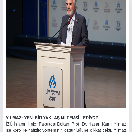
YILMAZ: YENİ BİR YAKLAŞIMI TEMSİL EDİYOR
İZÜ İslami İlimler Fakültesi Dekanı Prof. Dr. Hasan Kamil Yılmaz
ise koro ile hafızlık yönteminin özgünlüğüne dikkat çekti. Yılmaz