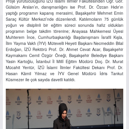
Proje yürütücülüğünü İZÜ İslami İlimler Fakültesinden Öğr. Gör.
Gülsüm Arslan’ın, danışmanlığını ise Prof. Dr. Özcan Hıdır’ın
yaptığı programın kapanış merasimi, Başakşehir Mehmet Emin
Saraç Kültür Merkezi’nde düzenlendi. Katılımcıların 75 günlük
yoğun ve disiplinli bir eğitim süreci sonunda hafız oldukları
programın belge takdim törenine; Anayasa Mahkemesi Üyesi
Muhterem İnce, Cumhurbaşkanlığı Başdanışmanı İsrafil Kışla,
İlim Yayma Vakfı (İYV) Mütevelli Heyeti Başkanı Necmeddin Bilal
Erdoğan, İZÜ Rektörü Prof. Dr. Ahmet Cevat Acar, Başakşehir
Kaymakamı Cemil Özgür Öneği, Başakşehir Belediye Başkanı
Yasin Kartoğlu, İstanbul İl Millî Eğitim Müdürü Doç. Dr. Murat
Mücahit Yentür, İZÜ İslami İlimler Fakültesi Dekanı Prof. Dr.
Hasan Kâmil Yılmaz ve İYV Genel Müdürü İdris Tankut
Küsmezer ile çok sayıda davetli katıldı.