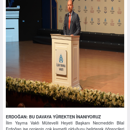
ERDOĞAN: BU DAVAYA YÜREKTEN İNANIYORUZ
İlim Yayma Vakfı Mütevelli Heyeti Başkanı Necmeddin Bilal
Erdoğan ise projenin çok kıymetli olduğunu belirterek öğrencileri