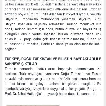
ve hocalarını tebrik etti. Bu eğitimin daha da yaygınlaşarak erkek
öğrencileri de kapsamasını arzu ettiklerini dile getiren Erdoğan
sözlerini şöyle sürdürdü: “Biz Allah'tan kurbiyet diliyoruz, yakınlık
istiyoruz. Efendimizin muhabbetini yaşamak istiyoruz. Bunu
isteyen insanların sayısının artmasının sadece memleket için
değil, sadece ümmet için değil, bütün dünya için hayırlı bir iş
olduğunu düşünüyoruz. İnşallah Kur'an dünyada daha çok
anlaşılır. Bu proje daha çok insanın hafız olmasına, Kur'an ile
münasebet kurmasına, Rabbi ile daha yakın olabilmesine katkı
sağlar."
TÜRKİYE, DOĞU TÜRKİSTAN VE FİLİSTİN BAYRAKLARI İLE
SAHNEYE ÇIKTILAR
Törenin sonunda, hafızlıklarını başarıyla tamamlayan 52
katılımcı, Türk bayrağının yanı sıra Doğu Türkistan ve Filistin
bayraklarıyla sahneye çıkarak hem hafızlık coşkusunu hem de
ümmet bilincini simgeleyen anlamlı bir görüntü sergiledi. Bu
sembolik yürüyüş izleyicilere duygusal anlar yaşattı. Program,
Prof. Dr. Nihat Hatipoğlu’nun yaptığı hatim duası ile sona erdi.