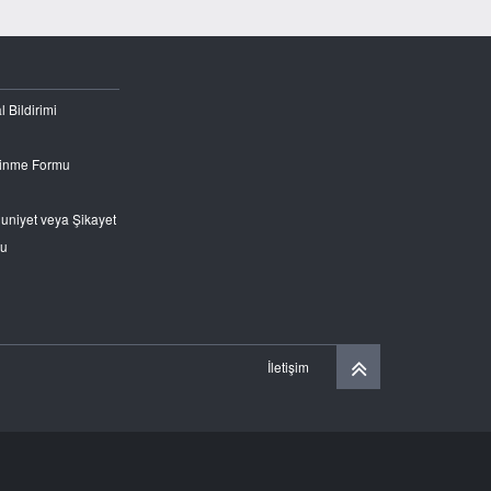
l Bildirimi
Edinme Formu
nuniyet veya Şikayet
ru
İletişim