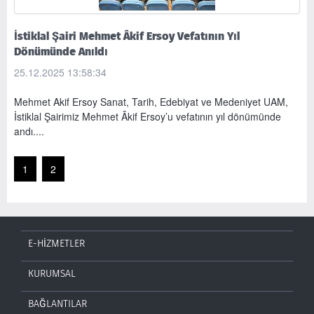
İstiklal Şairi Mehmet Âkif Ersoy Vefatının Yıl
Dönümünde Anıldı
25.12.2025 13:58:34
Mehmet Akif Ersoy Sanat, Tarih, Edebiyat ve Medeniyet UAM,
İstiklal Şairimiz Mehmet Âkif Ersoy’u vefatının yıl dönümünde
andı....
1
2
E-HİZMETLER
KURUMSAL
BAĞLANTILAR