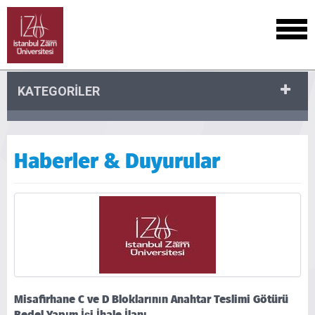
KATEGORİLER
Haberler & Duyurular
Misafirhane C ve D Bloklarının Anahtar Teslimi Götürü