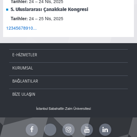
Tarihler:
24 – 24 Nis, 2025
5. Uluslararası Çanakkale Kongresi
Tarihler:
24 – 25 Nis, 2025
1
2
3
4
5
6
7
8
9
10
...
E-HİZMETLER
KURUMSAL
BAĞLANTILAR
BİZE ULAŞIN
İstanbul Sabahattin Zaim Üniversitesi