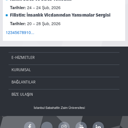
Tarihler:
24 – 24 Şub, 2026
Filistin: İnsanlık Vicdanından Yansımalar Sergisi
Tarihler:
20 – 28 Şub, 2026
1
2
3
4
5
6
7
8
9
10
...
E-HİZMETLER
KURUMSAL
BAĞLANTILAR
BİZE ULAŞIN
İstanbul Sabahattin Zaim Üniversitesi