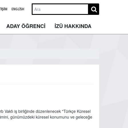
TIŞIM
ENGLISH
ADAY ÖĞRENCİ
İZÜ HAKKINDA
b Vakfı iş birliğinde düzenlenecek "Türkçe Küresel
birikimini, günümüzdeki küresel konumunu ve geleceğe