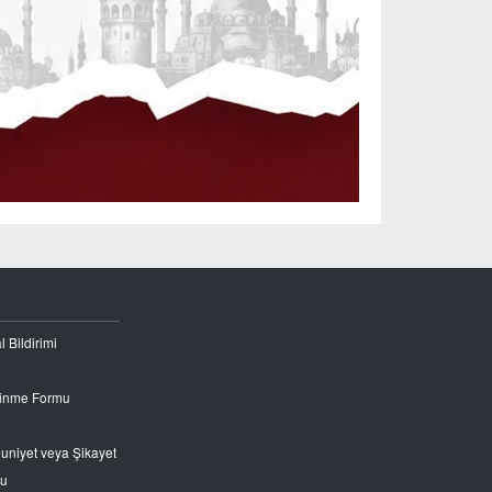
l Bildirimi
Edinme Formu
nuniyet veya Şikayet
ru