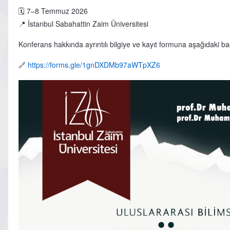
🗓️ 7–8 Temmuz 2026
📍 İstanbul Sabahattin Zaim Üniversitesi
Konferans hakkında ayrıntılı bilgiye ve kayıt formuna aşağıdaki bağ
🔗
https://forms.gle/1gnDXDMb97aWTpXZ6