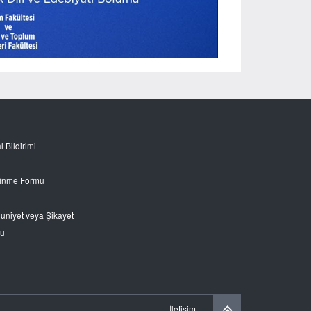
l Bildirimi
Edinme Formu
nuniyet veya Şikayet
ru
İletişim