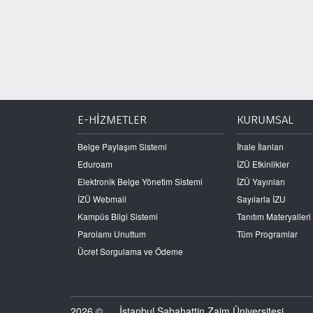
E-HİZMETLER
KURUMSAL
Belge Paylaşım Sistemi
İhale İlanları
Eduroam
İZÜ Etkinlikler
Elektronik Belge Yönetim Sistemi
İZÜ Yayınları
İZÜ Webmail
Sayılarla İZU
Kampüs Bilgi Sistemi
Tanıtım Materyalleri
Parolamı Unuttum
Tüm Programlar
Ücret Sorgulama ve Ödeme
2026 ©
İstanbul Sabahattin Zaim Üniversitesi