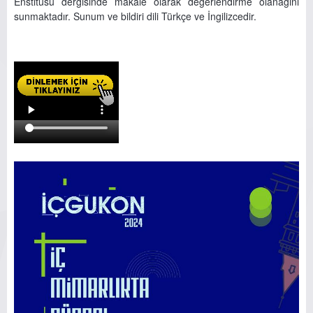
Enstitüsü dergisinde makale olarak değerlendirme olanağını
sunmaktadır. Sunum ve bildiri dili Türkçe ve İngilizcedir.