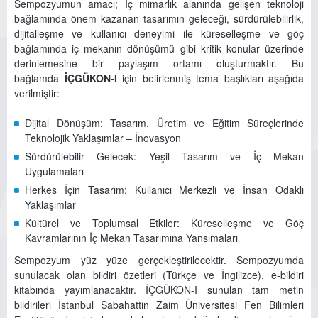
Sempozyumun amacı; İç mimarlık alanında gelişen teknoloji
bağlamında önem kazanan tasarımın geleceği, sürdürülebilirlik,
dijitalleşme ve kullanıcı deneyimi ile küreselleşme ve göç
bağlamında iç mekanın dönüşümü gibi kritik konular üzerinde
derinlemesine bir paylaşım ortamı oluşturmaktır. Bu
bağlamda
İÇGÜKON-I
için belirlenmiş tema başlıkları aşağıda
verilmiştir:
Dijital Dönüşüm: Tasarım, Üretim ve Eğitim Süreçlerinde
Teknolojik Yaklaşımlar – İnovasyon
Sürdürülebilir Gelecek: Yeşil Tasarım ve İç Mekan
Uygulamaları
Herkes İçin Tasarım: Kullanıcı Merkezli ve İnsan Odaklı
Yaklaşımlar
Kültürel ve Toplumsal Etkiler: Küreselleşme ve Göç
Kavramlarının İç Mekan Tasarımına Yansımaları
Sempozyum yüz yüze gerçekleştirilecektir. Sempozyumda
sunulacak olan bildiri özetleri (Türkçe ve İngilizce), e-bildiri
kitabında yayımlanacaktır. İÇGÜKON-I sunulan tam metin
bildirileri İstanbul Sabahattin Zaim Üniversitesi Fen Bilimleri