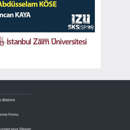
l Bildirimi
Edinme Formu
nuniyet veya Şikayet