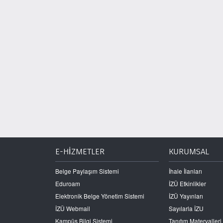
E-HİZMETLER
KURUMSAL
Belge Paylaşım Sistemi
İhale İlanları
Eduroam
İZÜ Etkinlikler
Elektronik Belge Yönetim Sistemi
İZÜ Yayınları
İZÜ Webmail
Sayılarla İZU
Kampüs Bilgi Sistemi
Tanıtım Materyalleri