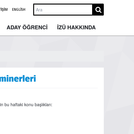
TIŞIM
ENGLISH
ADAY ÖĞRENCİ
İZÜ HAKKINDA
minerleri
 bu haftaki konu başlıkları: