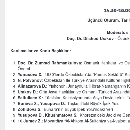
14.30-16.0
Üçüncü Oturum: Tarihi
Moderatör
:
Doç. Dr.
Dilshod Urakov -
Özbekis
Katılımcılar ve Konu Başlıkları:
Doç. Dr. Zumrad Rahmankulova:
Osmanlı Hanlıkları ve Osma
Önemi
Yunusova X.
: 1980'lerde Özbekistan'da “Pamuk Sektörü” Ku
N. Polvonov
: Özbekistan Ile Türkiye Arasındaki Kültürel Ilişki
Alinazarova D.
: Yishohon, Junaydulla li Ibrat-Namangan'ın 
Urakov D.
: Orta Asya Hanlıkları ve Osmanlı Türkleri Arasındaki 
Saifullaev X.:
Türkistan Koleksiyonunda Asya Devletlerinin Ta
Burieva X., Yusupova D.
: Taşkent’teki Büyük İpek Yolu
Zohidova S.
: Buhara'nın Büyük İpek Yolu'ndaki Yeri
Yusupova D., Khushmatova S.
: Khorezm'deki Jadid ve Gen
10.
Juraev Z.
: Movardiya “Al-Ahkom Al-Sultoniya va-l-valoot 