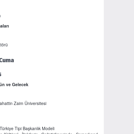
0
ları
ktörü
 Cuma
5
ün ve Gelecek
ahattin Zaim Üniversitesi
 Türkiye Tipi Başkanlık Modeli