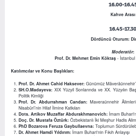
16.00-16.4
Kahve Arası
16.45-17.3
Dördüncü Oturum: Dini
Moderatör
:
Prof. Dr. Mehmet Emin Köktaş
- İstanbul
Katılımcılar ve Konu Başlıkları:
Prof. Dr. Ahmet Cahid Haksever:
Günümüz Mâverâünnehir’i
SH.O.Madayeva:
XIX Yüzyil Sonlarında ve XX. Yüzyılın Başl
Politik Kimliği
Prof. Dr. Abdurrahman Candan:
Maveraünnehir Âlimler
Nisabûrî’nin Hilaf İlmine Katkıları
Dots. Artikov Muzaffar Abdurakhmanovich:
İmam Buhari'n
Doç. Dr. Mustafa Öztürk:
Özbekistanlı İki Meşhur Hadis Alimi
PhD Bozarova Feruza Gaybullaevna:
Toplumun Sürdürülebil
Dr. Ahmet Hamdi Yıldırım:
İmam Buhari'nin Fıkıh Anlayışı