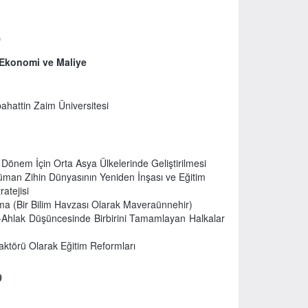
0
, Ekonomi ve Maliye
ahattin Zaim Üniversitesi
nem İçin Orta Asya Ülkelerinde Geliştirilmesi
an Zihin Dünyasının Yeniden İnşası ve Eğitim
atejisi
ışma (Bir Bilim Havzası Olarak Maveraünnehir)
-Ahlak Düşüncesinde Birbirini Tamamlayan Halkalar
ktörü Olarak Eğitim Reformları
0