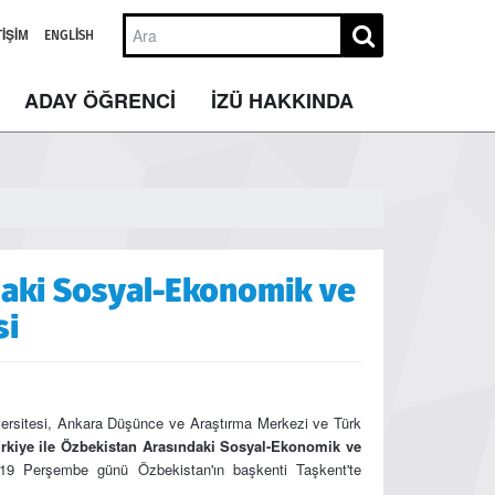
TIŞIM
ENGLISH
ADAY ÖĞRENCİ
İZÜ HAKKINDA
daki Sosyal-Ekonomik ve
si
versitesi, Ankara Düşünce ve Araştırma Merkezi ve Türk
rkiye ile Özbekistan Arasındaki Sosyal-Ekonomik ve
19 Perşembe günü Özbekistan'ın başkenti Taşkent'te