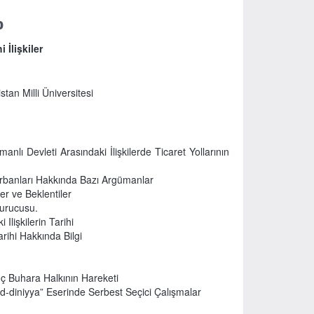
0
 İlişkiler
tan Milli Üniversitesi
nlı Devleti Arasındaki İlişkilerde Ticaret Yollarının
rbanları Hakkında Bazı Argümanlar
ler ve Beklentiler
Kurucusu.
Ilişkilerin Tarihi
rihi Hakkında Bilgi
ç Buhara Halkının Hareketi
ad-diniyya” Eserinde Serbest Seçici Çalışmalar