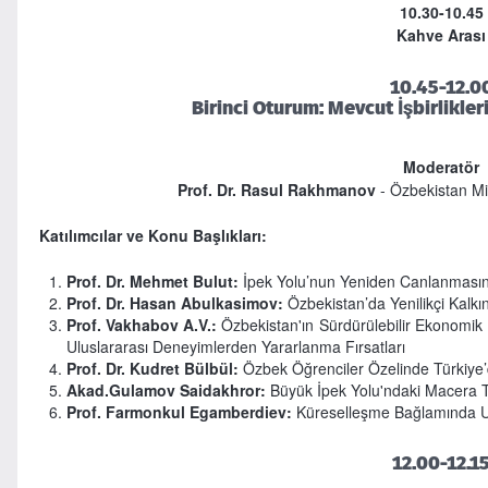
10.30-10.45
Kahve Arası
10.45-12.0
Birinci Oturum: Mevcut İşbirlikleri
Moderatör
Prof. Dr. Rasul Rakhmanov
- Özbekistan Mil
Katılımcılar ve Konu Başlıkları:
Prof. Dr. Mehmet Bulut:
İpek Yolu’nun Yeniden Canlanmasın
Prof. Dr. Hasan Abulkasimov:
Özbekistan’da Yenilikçi Kalkı
Prof. Vakhabov A.V.:
Özbekistan'ın Sürdürülebilir Ekonomik
Uluslararası Deneyimlerden Yararlanma Fırsatları
Prof. Dr. Kudret Bülbül:
Özbek Öğrenciler Özelinde Türkiye’d
Akad.Gulamov Saidakhror:
Büyük İpek Yolu'ndaki Macera Tu
Prof. Farmonkul Egamberdiev:
Küreselleşme Bağlamında Ulus
12.00-12.1