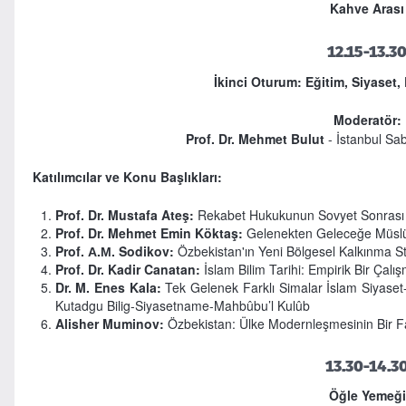
Kahve Arası
12.15-13.3
İkinci Oturum: Eğitim, Siyaset
Moderatör:
Prof. Dr. Mehmet Bulut
- İstanbul Sab
Katılımcılar ve Konu Başlıkları:
Prof. Dr. Mustafa Ateş:
Rekabet Hukukunun Sovyet Sonrası Dö
Prof. Dr. Mehmet Emin Köktaş:
Gelenekten Geleceğe Müslüm
Prof. А.М. Sodikov:
Özbekistan'ın Yeni Bölgesel Kalkınma Str
Prof. Dr. Kadir Canatan:
İslam Bilim Tarihi: Empirik Bir Çal
Dr. M. Enes Kala:
Tek Gelenek Farklı Simalar İslam Siyaset
Kutadgu Bilig-Siyasetname-Mahbûbu’l Kulûb
Alisher Muminov:
Özbekistan: Ülke Modernleşmesinin Bir Fa
13.30-14.3
Öğle Yemeği