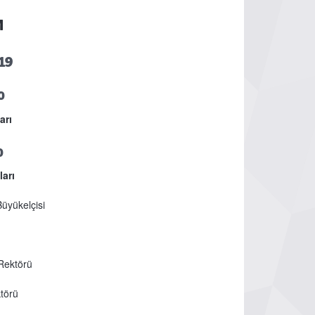
M
019
0
arı
0
arı
üyükelçisi
 Rektörü
ktörü