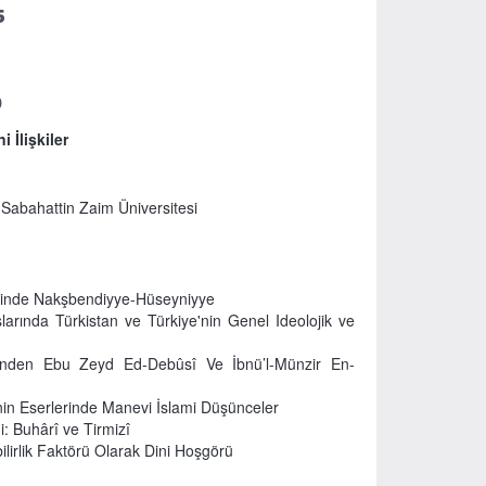
5
0
 İlişkiler
 Sabahattin Zaim Üniversitesi
nde Nakşbendiyye-Hüseyniyye
arında Türkistan ve Türkiye'nin Genel Ideolojik ve
inden Ebu Zeyd Ed-Debûsî Ve İbnü’l-Münzir En-
in Eserlerinde Manevi İslami Düşünceler
: Buhârî ve Tirmizî
irlik Faktörü Olarak Dini Hoşgörü