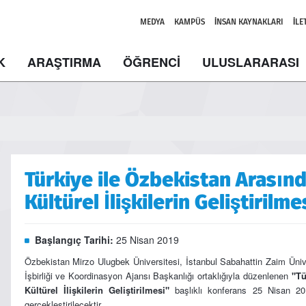
MEDYA
KAMPÜS
İNSAN KAYNAKLARI
İLE
K
ARAŞTIRMA
ÖĞRENCİ
ULUSLARARASI
Türkiye ile Özbekistan Arasın
Kültürel İlişkilerin Geliştirilme
Başlangıç Tarihi:
25 Nisan 2019
Özbekistan Mirzo Ulugbek Üniversitesi, İstanbul Sabahattin Zaim Üni
İşbirliği ve Koordinasyon Ajansı Başkanlığı ortaklığıyla düzenlenen
"Tü
Kültürel İlişkilerin Geliştirilmesi"
başlıklı konferans 25 Nisan 20
gerçekleştirilecektir.