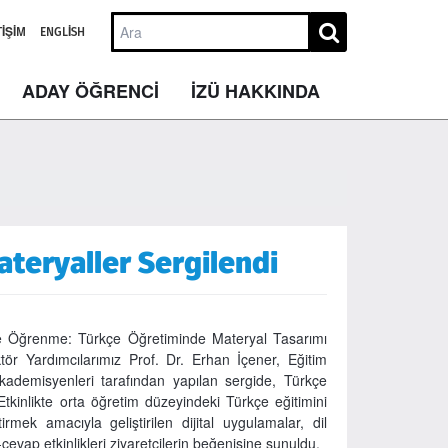
TIŞIM
ENGLISH
ADAY ÖĞRENCİ
İZÜ HAKKINDA
ateryaller Sergilendi
ve Öğrenme: Türkçe Öğretiminde Materyal Tasarımı
ektör Yardımcılarımız Prof. Dr. Erhan İçener, Eğitim
demisyenleri tarafından yapılan sergide, Türkçe
. Etkinlikte orta öğretim düzeyindeki Türkçe eğitimini
ek amacıyla geliştirilen dijital uygulamalar, dil
evap etkinlikleri ziyaretçilerin beğenisine sunuldu.