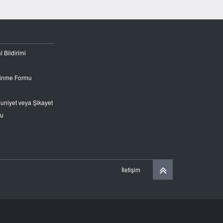
l Bildirimi
Edinme Formu
nuniyet veya Şikayet
ru
İletişim