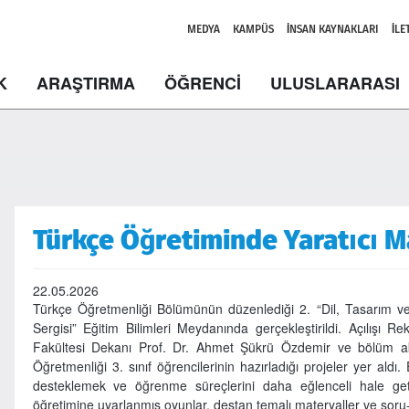
MEDYA
KAMPÜS
İNSAN KAYNAKLARI
İLE
K
ARAŞTIRMA
ÖĞRENCİ
ULUSLARARASI
Türkçe Öğretiminde Yaratıcı M
22.05.2026
Türkçe Öğretmenliği Bölümünün düzenlediği 2. “Dil, Tasarım 
Sergisi” Eğitim Bilimleri Meydanında gerçekleştirildi. Açılışı R
Fakültesi Dekanı Prof. Dr. Ahmet Şükrü Özdemir ve bölüm aka
Öğretmenliği 3. sınıf öğrencilerinin hazırladığı projeler yer aldı
desteklemek ve öğrenme süreçlerini daha eğlenceli hale getirm
öğretimine uyarlanmış oyunlar, destan temalı materyaller ve soru-c