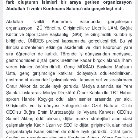
fark oluşturan isimleri bir araya getiren organizasyon
Abdullah Tivnikli Konferans Salonu’nda gerçekleştirildi.
Abdullah Tivnikli Konferans Salonunda gerçekleşen
organizasyon; İZÜ Yönetim, Girişimcilik ve Liderlik UAM, Sağlık
Kültür ve Spor Daire Başkanlığı (SKS) ile Girişimcilik Kulübü iş
birliğinde, ÜNİDES projesi kapsamında gerçekleştirildi. Bu yıl
ikincisi düzenlenen etkinliğe akademik ve idari kadronun yanı
sıra öğrenciler de katıldı. Törende iş dünyasından medyaya,
gastronomiden dijital içerik üretimine kadar birçok alanda ilham
veren isimler ödüllendirildi. Genç MÜSİAD Başkanı Mağsum
Usta, genç girişimciliğe katkıları dolayısıyla ödüllendirilirken,
gastronomi alanındaki çalışmalarıyla tanınan şef ve araştırmacı
Ömür Akkor da ödüle layık görüldü. Medya alanında ise Yeni
Şafak Uluslararası Medya Direktörü Ömer Kablan ile TRT Haber
spikeri Hande Koçyiğit ödül alan isimler arasında yer aldı.
Girişimcilik ve iş dünyası kategorisinde Özel Natural Clinic
CEO’su Buğra Ersin Murtezaoğlu ile Viyana Kahvesi CEO’su
Samet Akbaş ödül alırken, dijital marka stratejileri alanındaki
çalışmalarıyla Kadir Uzun ve SEO ile dijital girişimcilik alanındaki
çalışmalarıyla Kaan Gülten de ödüle layık görüldü. Dijital içerik
üretimi ve pazarlama alanında Kardelen Akbay, Kübra Deniz ve