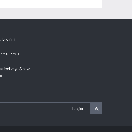
l Bildirimi
Edinme Formu
nuniyet veya Şikayet
ru
İletişim