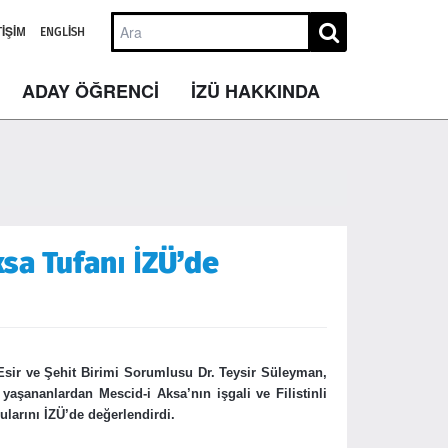
TIŞIM
ENGLISH
ADAY ÖĞRENCİ
İZÜ HAKKINDA
ksa Tufanı İZÜ’de
sir ve Şehit Birimi Sorumlusu Dr. Teysir Süleyman,
yaşananlardan Mescid-i Aksa’nın işgali ve Filistinli
larını İZÜ’de değerlendirdi.