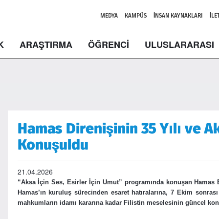
MEDYA
KAMPÜS
İNSAN KAYNAKLARI
İLE
K
ARAŞTIRMA
ÖĞRENCİ
ULUSLARARASI
Hamas Direnişinin 35 Yılı ve A
Konuşuldu
21.04.2026
“Aksa İçin Ses, Esirler İçin Umut” programında konuşan Hamas E
Hamas’ın kuruluş sürecinden esaret hatıralarına, 7 Ekim sonrası 
mahkumların idamı kararına kadar Filistin meselesinin güncel konu