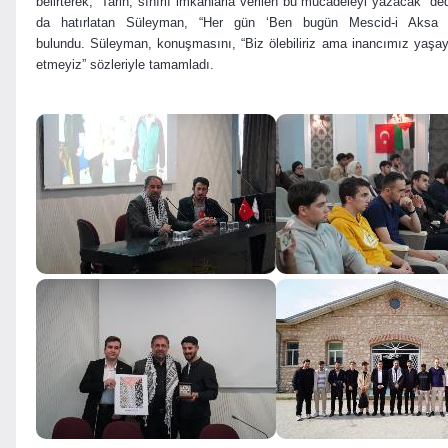
belirterek, “Tarih, sınırlı imkanlarla verilen bu mücadeleyi yazacak” ded
da hatırlatan Süleyman, “Her gün ‘Ben bugün Mescid-i Aksa i
bulundu. Süleyman, konuşmasını, “Biz ölebiliriz ama inancımız yaşa
etmeyiz” sözleriyle tamamladı.