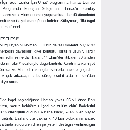
sa İçin Ses, Esirler İçin Umut” programına Hamas Esir ve
ı. Programda konuşan Süleyman, Hamas’ın kuruluş
nılarını ve 7 Ekim sonrası yaşananlara dair düşüncelerini
dilerine iki yol sunduğunu belirten Süleyman, “İlki işgal
enmekti” dedi.
MESELESİ”
ı vurgulayan Süleyman, “Filistin davası söylemi büyük bir
erkesin davasıdır” diye konuştu. İsrail’in uzun yıllardır
m edilmesine dair kararı, “7 Ekim’den itibaren 73 binden
rda mı olur?” sözleriyle değerlendirdi. Kendi mahkumiyet
invar ve Ahmed Yasin gibi isimlerle hapiste geçirdim.
Pek çok arkadaşımız bu süreçte şehit oldu. 7 Ekim’den
 diye sordu.
48’de işgal başladığında Hamas yoktu. 55 yıl önce Batı
ren, maruz kaldığımız işgal ve zulüm oldu” ifadelerini
istin direnişinin gücünü; vatana inanç, Allah’ın en büyük
getirdi. Başlangıçta yaklaşık 40 kişi olduklarını ancak
altında sürdürülen direnişe yeterli desteğin verilmediğini