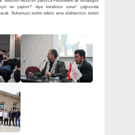
i. Mescid-i Aksa’nın yalnızca Filistinlilere ait olmadığını
çin ne yaptım?’ diye kendinize sorun” çağrısında
yacak. Ruhumuzu teslim ederiz ama silahlarımızı teslim