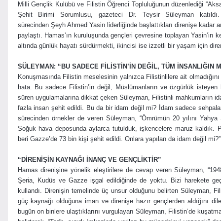
Milli Gençlik Kulübü ve Filistin Öğrenci Topluluğunun düzenlediği “Ak
Şehit Birimi Sorumlusu, gazeteci Dr. Teysir Süleyman katıld
sürecinden Şeyh Ahmed Yasin liderliğinde başlattıkları direnişe kadar a
paylaştı. Hamas’ın kuruluşunda gençleri çevresine toplayan Yasin’in ken
altında günlük hayatı sürdürmekti, ikincisi ise izzetli bir yaşam için dir
SÜLEYMAN: “BU SADECE FİLİSTİN’İN DEĞİL, TÜM İNSANLIĞIN 
Konuşmasında Filistin meselesinin yalnızca Filistinlilere ait olmadığın
hata. Bu sadece Filistin’in değil, Müslümanların ve özgürlük isteyen h
süren uygulamalarına dikkat çeken Süleyman, Filistinli mahkumların ida
fazla insan şehit edildi. Bu da bir idam değil mi? İdam sadece sehpala
sürecinden örnekler de veren Süleyman, “Ömrümün 20 yılını Yahya S
Soğuk hava deposunda aylarca tutulduk, işkencelere maruz kaldık. 
beri Gazze’de 73 bin kişi şehit edildi. Onlara yapılan da idam değil mi?”
“DİRENİŞİN KAYNAĞI İNANÇ VE GENÇLİKTİR”
Hamas direnişine yönelik eleştirilere de cevap veren Süleyman, “19
Şeria, Kudüs ve Gazze işgal edildiğinde de yoktu. Bizi harekete geçi
kullandı. Direnişin temelinde üç unsur olduğunu belirten Süleyman, Fil
güç kaynağı olduğuna iman ve direnişe hazır gençlerden aldığını dile 
bugün on binlere ulaştıklarını vurgulayan Süleyman, Filistin’de kuşatma 