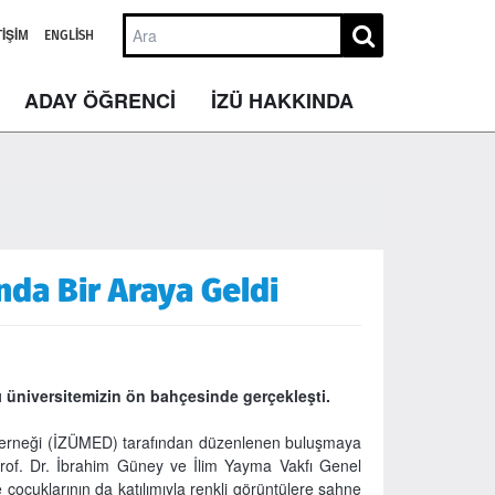
TIŞIM
ENGLISH
ADAY ÖĞRENCİ
İZÜ HAKKINDA
nda Bir Araya Geldi
 üniversitemizin ön bahçesinde gerçekleşti.
 Derneği (İZÜMED) tarafından düzenlenen buluşmaya
rof. Dr. İbrahim Güney ve İlim Yayma Vakfı Genel
çocuklarının da katılımıyla renkli görüntülere sahne