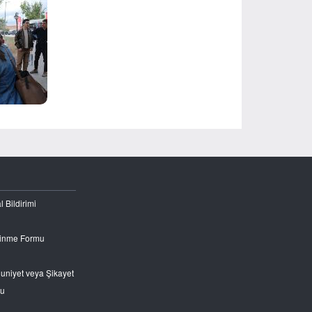
l Bildirimi
Edinme Formu
nuniyet veya Şikayet
ru