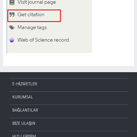
E-HİZMETLER
KURUMSAL
BAĞLANTILAR
BİZE ULAŞIN
HIZLI ERİŞİM