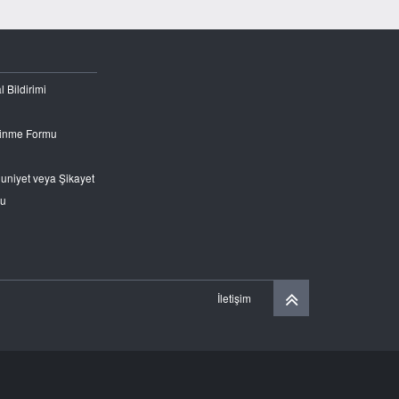
l Bildirimi
Edinme Formu
nuniyet veya Şikayet
ru
İletişim