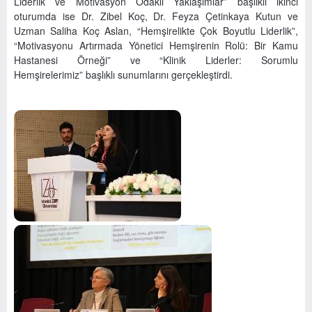
Liderlik ve Motivasyon Odaklı Yaklaşımlar” başlıklı ikinci
oturumda ise Dr. Zibel Koç, Dr. Feyza Çetinkaya Kutun ve
Uzman Saliha Koç Aslan, “Hemşirelikte Çok Boyutlu Liderlik”,
“Motivasyonu Artırmada Yönetici Hemşirenin Rolü: Bir Kamu
Hastanesi Örneği” ve “Klinik Liderler: Sorumlu
Hemşirelerimiz” başlıklı sunumlarını gerçekleştirdi.