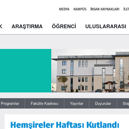
MEDYA
KAMPÜS
İNSAN KAYNAKLARI
İLE
K
ARAŞTIRMA
ÖĞRENCİ
ULUSLARARASI
Programlar
Fakülte Kadrosu
Yayınlar
Duyurular
Sta
Hemşireler Haftası Kutlandı