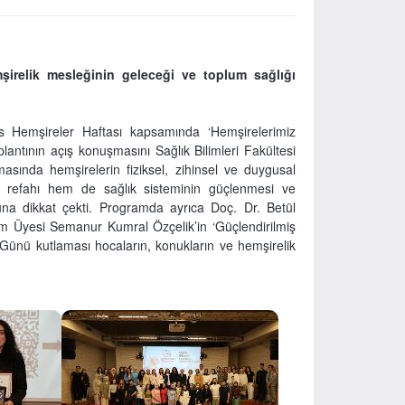
şirelik mesleğinin geleceği ve toplum sağlığı
s Hemşireler Haftası kapsamında ‘Hemşirelerimiz
plantının açış konuşmasını Sağlık Bilimleri Fakültesi
sında hemşirelerin fiziksel, zihinsel ve duygusal
l refahı hem de sağlık sisteminin güçlenmesi ve
una dikkat çekti. Programda ayrıca Doç. Dr. Betül
im Üyesi Semanur Kumral Özçelik’in ‘Güçlendirilmiş
r Günü kutlaması hocaların, konukların ve hemşirelik