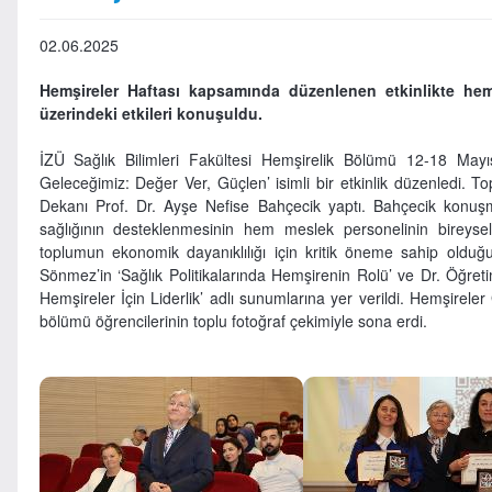
02.06.2025
Hemşireler Haftası kapsamında düzenlenen etkinlikte hem
üzerindeki etkileri konuşuldu.
İZÜ Sağlık Bilimleri Fakültesi Hemşirelik Bölümü 12-18 Mayı
Geleceğimiz: Değer Ver, Güçlen’ isimli bir etkinlik düzenledi. To
Dekanı Prof. Dr. Ayşe Nefise Bahçecik yaptı. Bahçecik konuşma
sağlığının desteklenmesinin hem meslek personelinin bireyse
toplumun ekonomik dayanıklılığı için kritik öneme sahip olduğ
Sönmez’in ‘Sağlık Politikalarında Hemşirenin Rolü’ ve Dr. Öğret
Hemşireler İçin Liderlik’ adlı sunumlarına yer verildi. Hemşirele
bölümü öğrencilerinin toplu fotoğraf çekimiyle sona erdi.