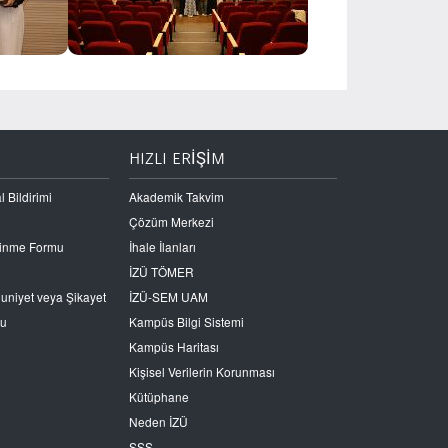
HIZLI ERİŞİM
l Bildirimi
Akademik Takvim
Çözüm Merkezi
Edinme Formu
İhale İlanları
İZÜ TÖMER
nuniyet veya Şikayet
İZÜ-SEM UAM
ru
Kampüs Bilgi Sistemi
Kampüs Haritası
Kişisel Verilerin Korunması
Kütüphane
Neden İZÜ
SSS