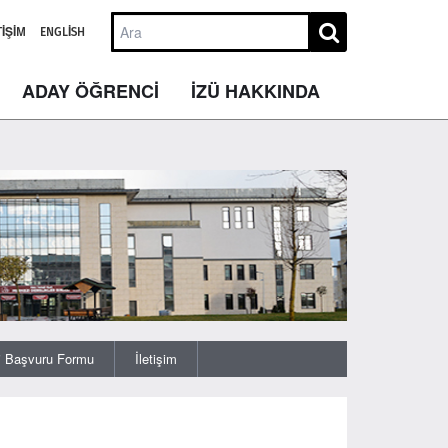
TIŞIM
ENGLISH
ADAY ÖĞRENCİ
İZÜ HAKKINDA
j Başvuru Formu
İletişim