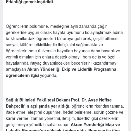
Etkinliği
gerçekleştirildi.
Öğrencilerin bölümüne, mesleğine aynı zamanda çağın
gereklerine uygun olarak hayata uyumunu kolaylaştırmak adına
farklı sınıflardaki öğrencileri bir araya getirerek, çeşitli bilimsel,
sosyal, kültürel etkinlikler ile iletişimini sağlamakta ve
öğrencilerin hem üniversite hayatları boyunca daha başarılı ve
verimli olmaları için onlara destek olmayı, hem de iş ve özel
hayatlarında ihtiyaç duyabilecekleri becerilerini kazandırmayı
amaçlayan
Akran Yönderliği Ekip ve Liderlik Programına
öğrencilerin
ilgisi
yoğundu.
Sağlık Bilimleri Fakültesi Dekanı Prof. Dr. Ayşe Nefise
Bahçecik’in açılışında yer aldığı,
öğrencilerin “kendini tanıma,
ifade etme, eleştirel düşünme, hedef belirleme, sorun çözme ve
karar verme, zaman yönetimi, iletişim, liderlik” gibi özelliklerini
geliştirmeye yönelik fırsatlar sunan
Akran Yönderliği Ekip ve
Liderlik Programı’na yüksek katılım oldu. Program ile tüm