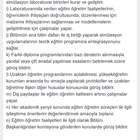
simülasyon laboratuvar birimleri kurar ve geliştirir.
i) Laboratuvarında verilen eğitim öğretim faaliyetlerinin,
öğrencilerin ihtiyaçları doğrultusunda, düzenlenmesi için
malzeme ihtiyaçlarının sağlanması ve modellemelerin
geliştirilmesi için çalışmalar yapar.
j) Bölümün ana bilim dalları ile iş birliği yaparak simülasyon
uygulamalarının teorik eğitim programına entegrasyonunu
sağlar.
k) Farklı diploma programlarından bazı derslerin alınmasıyla
yandal veya çift anadal yapılması esaslarını belirlemek üzere
görüş bildirir.
l) Uzaktan öğretim programlarının açılabilmesi, yükseköğretim
kurumları arasında bu amaçla yapılacak protokoller ve uzaktan
öğretime ilişkin diğer hususlar konusunda görüş bildirir.
m) Dış paydaşlar ile eğitim öğretim kalitesini artırıcı çalışmalar
yapar.
n) Her akademik yarıyıl sonunda eğitim öğretim süreçleri ile ilgili
iyileştirme önerilerini değerlendirmek amacıyla toplanır.
o) Eğitim-öğretim faaliyetleri ile ilgili olarak Bölüm
Başkanlığından komisyona gönderilen konularda görüş bildirir.