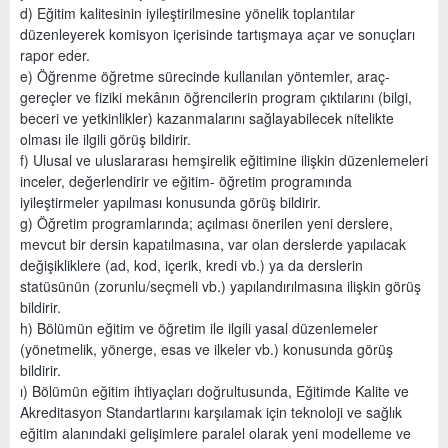
d) Eğitim kalitesinin iyileştirilmesine yönelik toplantılar
düzenleyerek komisyon içerisinde tartışmaya açar ve sonuçları
rapor eder.
e) Öğrenme öğretme sürecinde kullanılan yöntemler, araç-
gereçler ve fiziki mekânın öğrencilerin program çıktılarını (bilgi,
beceri ve yetkinlikler) kazanmalarını sağlayabilecek nitelikte
olması ile ilgili görüş bildirir.
f) Ulusal ve uluslararası hemşirelik eğitimine ilişkin düzenlemeleri
inceler, değerlendirir ve eğitim- öğretim programında
iyileştirmeler yapılması konusunda görüş bildirir.
g) Öğretim programlarında; açılması önerilen yeni derslere,
mevcut bir dersin kapatılmasına, var olan derslerde yapılacak
değişikliklere (ad, kod, içerik, kredi vb.) ya da derslerin
statüsünün (zorunlu/seçmeli vb.) yapılandırılmasına ilişkin görüş
bildirir.
h) Bölümün eğitim ve öğretim ile ilgili yasal düzenlemeler
(yönetmelik, yönerge, esas ve ilkeler vb.) konusunda görüş
bildirir.
ı) Bölümün eğitim ihtiyaçları doğrultusunda, Eğitimde Kalite ve
Akreditasyon Standartlarını karşılamak için teknoloji ve sağlık
eğitim alanındaki gelişimlere paralel olarak yeni modelleme ve