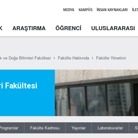
MEDYA
KAMPÜS
İNSAN KAYNAKLARI
İLE
K
ARAŞTIRMA
ÖĞRENCİ
ULUSLARARASI
k ve Doğa Bilimleri Fakültesi
Fakülte Hakkında
Fakülte Yönetimi
i Fakültesi
Programlar
Fakülte Kadrosu
Yayınlar
Laboratuvarlar
S