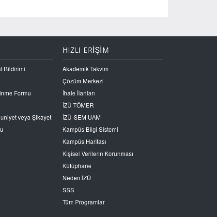
HIZLI ERİŞİM
l Bildirimi
Akademik Takvim
Çözüm Merkezi
Edinme Formu
İhale İlanları
İZÜ TÖMER
nuniyet veya Şikayet
İZÜ-SEM UAM
ru
Kampüs Bilgi Sistemi
Kampüs Haritası
Kişisel Verilerin Korunması
Kütüphane
Neden İZÜ
SSS
Tüm Programlar