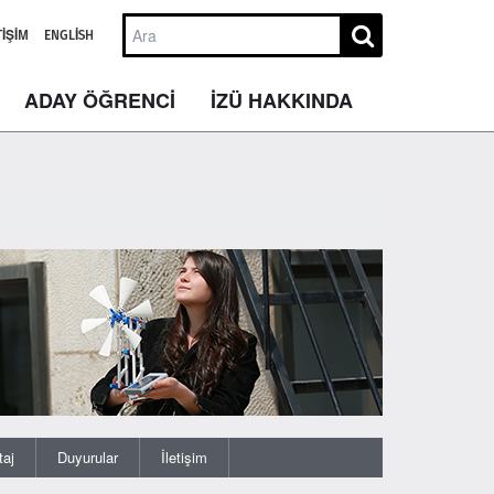
TIŞIM
ENGLISH
ADAY ÖĞRENCİ
İZÜ HAKKINDA
taj
Duyurular
İletişim