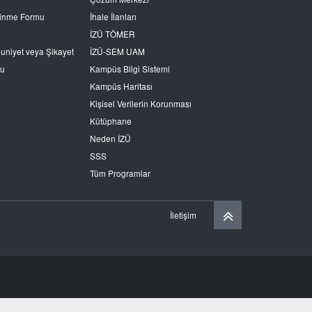
Edinme Formu
İhale İlanları
İZÜ TÖMER
nuniyet veya Şikayet
İZÜ-SEM UAM
ru
Kampüs Bilgi Sistemi
Kampüs Haritası
Kişisel Verilerin Korunması
Kütüphane
Neden İZÜ
SSS
Tüm Programlar
İletişim