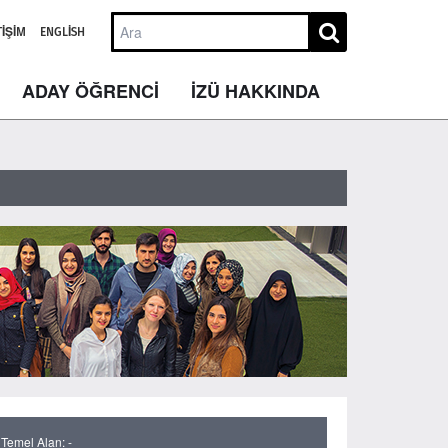
TIŞIM
ENGLISH
ADAY ÖĞRENCİ
İZÜ HAKKINDA
 Temel Alan:
-