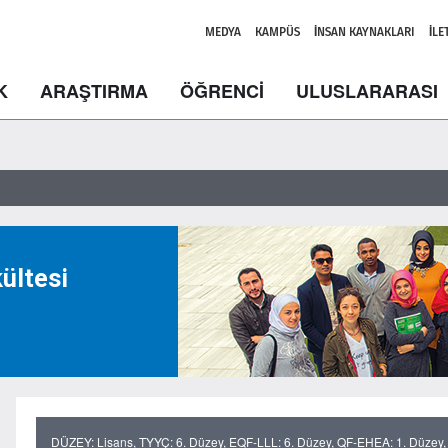
MEDYA
KAMPÜS
İNSAN KAYNAKLARI
İLE
K
ARAŞTIRMA
ÖĞRENCİ
ULUSLARARASI
kültesi
DÜZEY: Lisans, TYYÇ: 6. Düzey, EQF-LLL: 6. Düzey, QF-EHEA: 1. Düzey,