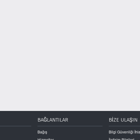
BAĞLANTILAR
BİZE ULAŞIN
Bağış
Bilgi Güvenliği İhla
Hizmetler
İletişim Bilgileri