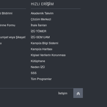
HIZLI ERİŞİM
l Bildirimi
Akademik Takvim
Çözüm Merkezi
Edinme Formu
İhale İlanları
İZÜ TÖMER
nuniyet veya Şikayet
İZÜ-SEM UAM
ru
Kampüs Bilgi Sistemi
Kampüs Haritası
Kişisel Verilerin Korunması
Kütüphane
Neden İZÜ
SSS
Tüm Programlar
İletişim