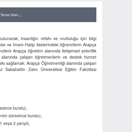
 Temel Alan:
-
lunarak, insanlığın refahı ve mutluluğu için bilgi
Lise ve İmam-Hatip liselerindeki öğrencilerin Arapça
cilere Arapça öğretimi alanında iletişimsel yeterlilik
i alanında çalışan öğretmenlerin ve destek hizmet
katkı sağlamak; Arapça Öğretmenliği alanında çalışan
ul Sabahattin Zaim Üniversitesi Eğitim Fakültesi
since burslu),
nim süresince burslu),
 veya 2 yarıyıl),