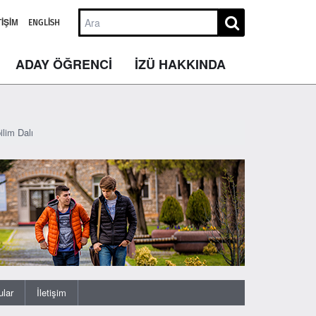
TIŞIM
ENGLISH
ADAY ÖĞRENCİ
İZÜ HAKKINDA
ilim Dalı
ular
İletişim