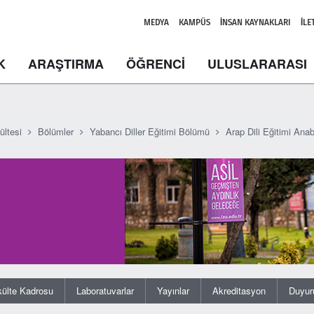
MEDYA
KAMPÜS
İNSAN KAYNAKLARI
İLE
K
ARAŞTIRMA
ÖĞRENCİ
ULUSLARARASI
ültesi
Bölümler
Yabancı Diller Eğitimi Bölümü
Arap Dili Eğitimi Anab
ülte Kadrosu
Laboratuvarlar
Yayınlar
Akreditasyon
Duyur