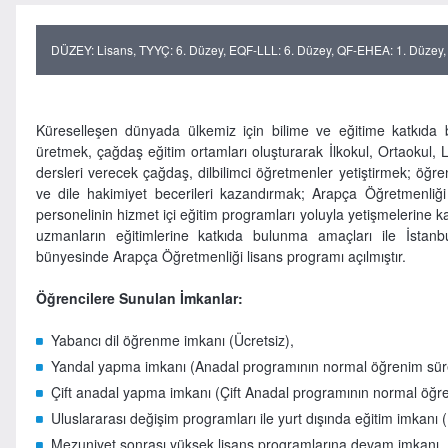
DÜZEY: Lisans, TYYÇ: 6. Düzey, EQF-LLL: 6. Düzey, QF-EHEA: 1. Düzey,
Küreselleşen dünyada ülkemiz için bilime ve eğitime katkıda bu
üretmek, çağdaş eğitim ortamları oluşturarak İlkokul, Ortaokul, 
dersleri verecek çağdaş, dilbilimci öğretmenler yetiştirmek; öğren
ve dile hakimiyet becerileri kazandırmak; Arapça Öğretmenliğ
personelinin hizmet içi eğitim programları yoluyla yetişmelerine 
uzmanların eğitimlerine katkıda bulunma amaçları ile İstanb
bünyesinde Arapça Öğretmenliği lisans programı açılmıştır.
Öğrencilere Sunulan İmkanlar:
Yabancı dil öğrenme imkanı (Ücretsiz),
Yandal yapma imkanı (Anadal programının normal öğrenim süre
Çift anadal yapma imkanı (Çift Anadal programının normal öğre
Uluslararası değişim programları ile yurt dışında eğitim imkanı (1
Mezuniyet sonrası yüksek lisans programlarına devam imkanı.