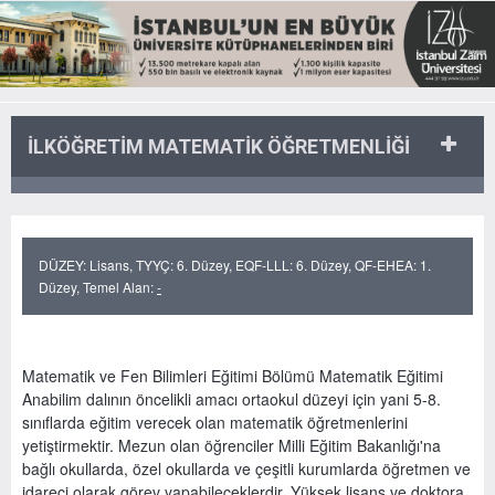
İLKÖĞRETİM MATEMATİK ÖĞRETMENLİĞİ
DÜZEY: Lisans, TYYÇ: 6. Düzey, EQF-LLL: 6. Düzey, QF-EHEA: 1.
Düzey, Temel Alan:
-
Matematik ve Fen Bilimleri Eğitimi Bölümü Matematik Eğitimi
Anabilim dalının öncelikli amacı ortaokul düzeyi için yani 5-8.
sınıflarda eğitim verecek olan matematik öğretmenlerini
yetiştirmektir. Mezun olan öğrenciler Milli Eğitim Bakanlığı'na
bağlı okullarda, özel okullarda ve çeşitli kurumlarda öğretmen ve
idareci olarak görev yapabileceklerdir. Yüksek lisans ve doktora