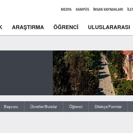
MEDYA
KAMPÜS
İNSAN KAYNAKLARI
İLE
K
ARAŞTIRMA
ÖĞRENCİ
ULUSLARARASI
Başvuru
Ücretler/Burslar
Öğrenci
Dilekçe/Formlar