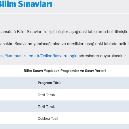
ilim Sınavları
tü Bilim Sınavları ile ilgili bilgiler aşağıdaki tablolarda belirtilmiştir.
caktır. Sınavların yapılacağı bina ve derslikleri aşağıdaki tabloda belirtil
tps://kampus.izu.edu.tr/OnlineBasvuruLogin
adresinden duyurulacaktır.
Bilim Sınavı Yapılacak Programlar ve Sınav Yerleri
Program Türü
Tezli-Tezsiz
Tezli-Tezsiz
Doktora-Tezli