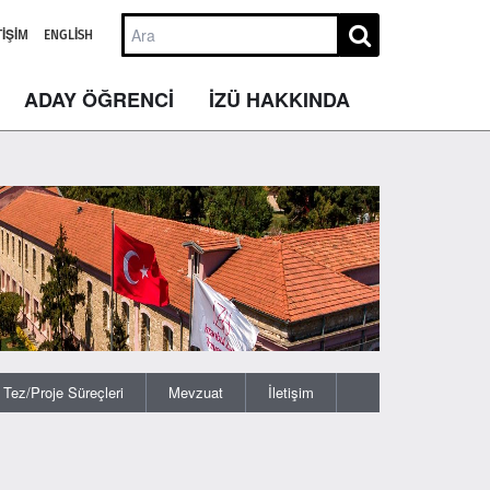
TIŞIM
ENGLISH
ADAY ÖĞRENCİ
İZÜ HAKKINDA
Tez/Proje Süreçleri
Mevzuat
İletişim