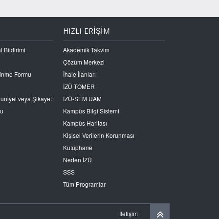
HIZLI ERİŞİM
l Bildirimi
Akademik Takvim
Çözüm Merkezi
Edinme Formu
İhale İlanları
İZÜ TÖMER
nuniyet veya Şikayet
İZÜ-SEM UAM
ru
Kampüs Bilgi Sistemi
Kampüs Haritası
Kişisel Verilerin Korunması
Kütüphane
Neden İZÜ
SSS
Tüm Programlar
İletişim