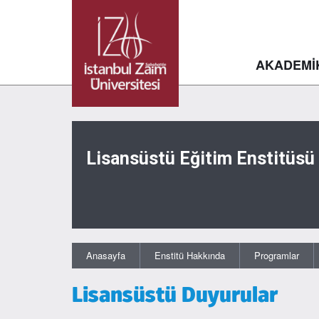
AKADEMİ
Lisansüstü Eğitim Enstitüsü
Anasayfa
Enstitü Hakkında
Programlar
Lisansüstü Duyurular