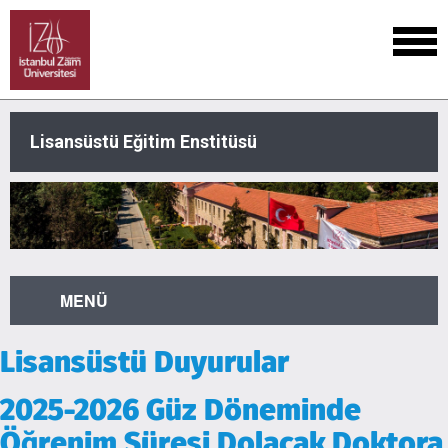
Lisansüstü Eğitim Enstitüsü
MENÜ
Lisansüstü Duyurular
2025-2026 Güz Döneminde
Öğrenim Süresi Dolacak Doktora