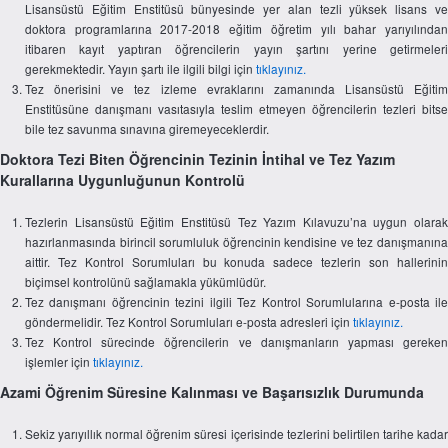
Lisansüstü Eğitim Enstitüsü bünyesinde yer alan tezli yüksek lisans ve
doktora programlarına 2017-2018 eğitim öğretim yılı bahar yarıyılından
itibaren kayıt yaptıran öğrencilerin yayın şartını yerine getirmeleri
gerekmektedir. Yayın şartı ile ilgili bilgi için
tıklayınız.
Tez önerisini ve tez izleme evraklarını zamanında Lisansüstü Eğitim
Enstitüsüne danışmanı vasıtasıyla teslim etmeyen öğrencilerin tezleri bitse
bile tez savunma sınavına giremeyeceklerdir.
Doktora Tezi Biten Öğrencinin Tezinin İntihal ve Tez Yazım
Kurallarına Uygunluğunun Kontrolü
Tezlerin Lisansüstü Eğitim Enstitüsü Tez Yazım Kılavuzu’na uygun olarak
hazırlanmasında birincil sorumluluk öğrencinin kendisine ve tez danışmanına
aittir. Tez Kontrol Sorumluları bu konuda sadece tezlerin son hallerinin
biçimsel kontrolünü sağlamakla yükümlüdür.
Tez danışmanı öğrencinin tezini ilgili Tez Kontrol Sorumlularına e-posta ile
göndermelidir. Tez Kontrol Sorumluları e-posta adresleri için
tıklayınız.
Tez Kontrol sürecinde öğrencilerin ve danışmanların yapması gereken
işlemler için
tıklayınız.
Azami Öğrenim Süresine Kalınması ve Başarısızlık Durumunda
Sekiz yarıyıllık normal öğrenim süresi içerisinde tezlerini belirtilen tarihe kadar