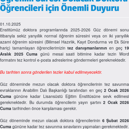
Öğrencileri için Önemli Duyuru
01.10.2025
Enstitümüz doktora programlarında 2025-2026 Güz dönemi sonu
itibarıyla sekiz yarıyıllık normal öğrenim süresini veya on iki yarıyıllık
azami öğrenim süresini (Bilimsel Hazırlık, Kayıt Dondurma ve Ek Süre
hariç) tamamlayan öğrencilerimizin
tez danışmanlarının
en geç
1
Aralık 2025 Cuma
günü mesai saati bitimine kadar tezin Wor
formatını tez kontrol e-posta adreslerine göndermeleri gerekmektedir.
Bu tarihten sonra gönderilen tezler kabul edilmeyecektir.
Güz döneminde mezun olacak doktora öğrencilerinin tez savunma
evraklarının Anabilim Dalı Başkanlığı tarafından en geç
2 Ocak 202
Cuma
gününe kadar Lisansüstü Eğitim Enstitüsüne sevk edilmesi
gerekmektedir. Bu durumda öğrencilerin yayın şartını
2 Ocak 2026
Cuma
tarihinden önce karşılaması gerekir.
Güz döneminde mezun olacak doktora öğrencilerinin
6 Şubat 2026
Cuma
gününe kadar tez savunma sınavlarını yapmaları gerekmektedir.