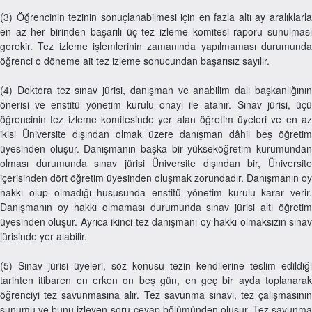
(3) Öğrencinin tezinin sonuçlanabilmesi için en fazla altı ay aralıklarla
en az her birinden başarılı üç tez izleme komitesi raporu sunulması
gerekir. Tez izleme işlemlerinin zamanında yapılmaması durumunda
öğrenci o döneme ait tez izleme sonucundan başarısız sayılır.
(4) Doktora tez sınav jürisi, danışman ve anabilim dalı başkanlığının
önerisi ve enstitü yönetim kurulu onayı ile atanır. Sınav jürisi, üçü
öğrencinin tez izleme komitesinde yer alan öğretim üyeleri ve en az
ikisi Üniversite dışından olmak üzere danışman dâhil beş öğretim
üyesinden oluşur. Danışmanın başka bir yükseköğretim kurumundan
olması durumunda sınav jürisi Üniversite dışından bir, Üniversite
içerisinden dört öğretim üyesinden oluşmak zorundadır. Danışmanın oy
hakkı olup olmadığı hususunda enstitü yönetim kurulu karar verir.
Danışmanın oy hakkı olmaması durumunda sınav jürisi altı öğretim
üyesinden oluşur. Ayrıca ikinci tez danışmanı oy hakkı olmaksızın sınav
jürisinde yer alabilir.
(5) Sınav jürisi üyeleri, söz konusu tezin kendilerine teslim edildiği
tarihten itibaren en erken on beş gün, en geç bir ayda toplanarak
öğrenciyi tez savunmasına alır. Tez savunma sınavı, tez çalışmasının
sunumu ve bunu izleyen soru-cevap bölümünden oluşur. Tez savunma