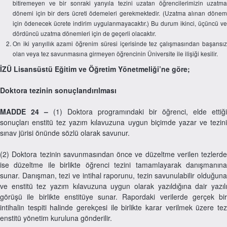
bitiremeyen ve bir sonraki yarıyıla tezini uzatan öğrencilerimizin uzatma
dönemi için bir ders ücreti ödemeleri gerekmektedir. (Uzatma alınan dönem
için ödenecek ücrete indirim uygulanmayacaktır.) Bu durum ikinci, üçüncü ve
dördüncü uzatma dönemleri için de geçerli olacaktır.
On iki yarıyıllık azami öğrenim süresi içerisinde tez çalışmasından başarısız
olan veya tez savunmasına girmeyen öğrencinin Üniversite ile ilişiği kesilir.
İZÜ Lisansüstü Eğitim ve Öğretim Yönetmeliği’ne göre;
Doktora tezinin sonuçlandırılması
MADDE 24 –
(1) Doktora programındaki bir öğrenci, elde ettiği
sonuçları enstitü tez yazım kılavuzuna uygun biçimde yazar ve tezini
sınav jürisi önünde sözlü olarak savunur.
(2) Doktora tezinin savunmasından önce ve düzeltme verilen tezlerde
ise düzeltme ile birlikte öğrenci tezini tamamlayarak danışmanına
sunar. Danışman, tezi ve intihal raporunu, tezin savunulabilir olduğuna
ve enstitü tez yazım kılavuzuna uygun olarak yazıldığına dair yazılı
görüşü ile birlikte enstitüye sunar. Rapordaki verilerde gerçek bir
intihalin tespiti halinde gerekçesi ile birlikte karar verilmek üzere tez
enstitü yönetim kuruluna gönderilir.