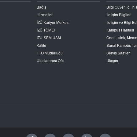
Bağış
Bilgi Güvenliği İhla
Hizmetler
İletişim Bilgileri
İZÜ Kariyer Merkezi
İletişim ve Bilgi 
İZÜ TÖMER
Kampüs Haritası
İZÜ-SEM UAM
Öneri, İstek, Mem
Kalite
Sanal Kampüs Tu
TTO Müdürlüğü
Servis Saatleri
Uluslararası Ofis
Ulaşım