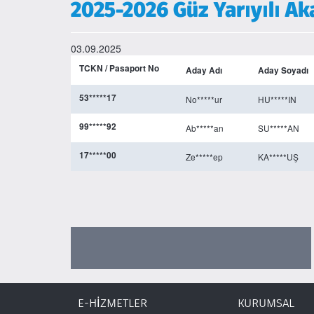
2025-2026 Güz Yarıyılı A
03.09.2025
TCKN / Pasaport No
Aday Adı
Aday Soyadı
53*****17
No*****ur
HU*****IN
99*****92
Ab*****an
SU*****AN
17*****00
Ze*****ep
KA*****UŞ
E-HİZMETLER
KURUMSAL