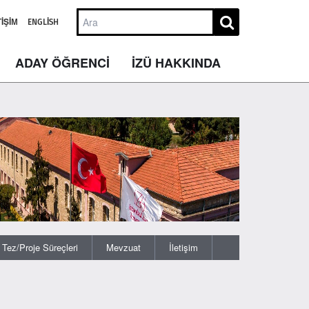
TIŞIM
ENGLISH
ADAY ÖĞRENCİ
İZÜ HAKKINDA
Tez/Proje Süreçleri
Mevzuat
İletişim