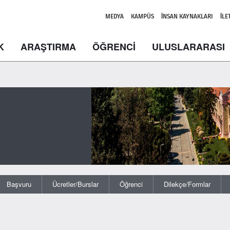
MEDYA
KAMPÜS
İNSAN KAYNAKLARI
İLE
K
ARAŞTIRMA
ÖĞRENCİ
ULUSLARARASI
Başvuru
Ücretler/Burslar
Öğrenci
Dilekçe/Formlar