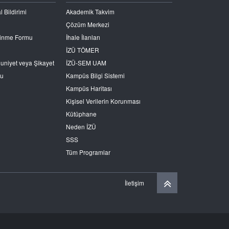
l Bildirimi
Akademik Takvim
Çözüm Merkezi
Edinme Formu
İhale İlanları
İZÜ TÖMER
nuniyet veya Şikayet
İZÜ-SEM UAM
ru
Kampüs Bilgi Sistemi
Kampüs Haritası
Kişisel Verilerin Korunması
Kütüphane
Neden İZÜ
SSS
Tüm Programlar
İletişim