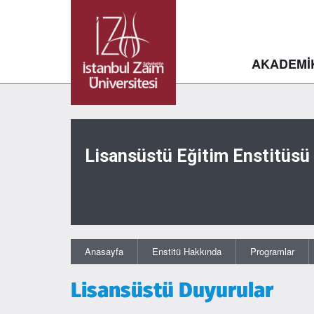
AKADEMİ
Lisansüstü Eğitim Enstitüsü
Anasayfa
Enstitü Hakkında
Programlar
Lisansüstü Duyurular